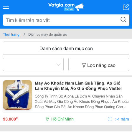
Thời trang
Dịch vụ may đo quần áo
Danh sách danh mục con
Lọc nâng cao
May Áo Khoác Nam Làm Quà Tặng, Áo Gió
Làm Khuyến Mãi, Áo Gió Đồng Phục Viettel
Công Ty Tnhh Sx Alpha Là Đơn Vị Chuyên Nhận Sản
Xuất Và May Gia Công Áo Khoác Đồng Phục , Áo Khoác
Đồng Phục Giá Rẻ, Áo Khoác Đồng Phục Quảng Cáo,
Áo Khoác Đồng Phục Nhà Máy, Áo Khoác Đồng Phục Xí
Nghiệp, Áo Khoác Đồng Phục Học Sinh, Áo Khoác Đồng
₫
93.000
Hồ Chí Minh
>1 năm
Ph