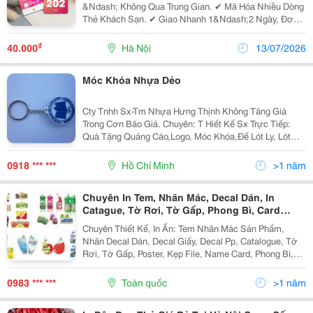
&Ndash; Không Qua Trung Gian. ✔ Mã Hóa Nhiều Dòng
Thẻ Khách Sạn. ✔ Giao Nhanh 1&Ndash;2 Ngày, Đơn
Gấp Trong 24H. ✔ Hỗ Trợ Kỹ Thuật 24/7. ✔ Miễn Phí
Thiết Kế Và Gửi Thẻ Test. ✔ Công Nghệ Sản Xuất...
₫
40.000
Hà Nội
13/07/2026
Móc Khóa Nhựa Dẻo
Cty Tnhh Sx-Tm Nhựa Hưng Thịnh Không Tăng Giá
Trong Cơn Bão Giá. Chuyên: T Hiết Kế Sx Trực Tiếp:
Quà Tặng Quảng Cáo,Logo, Móc Khóa,Đế Lót Ly, Lót
Chuột Vi Tính, Huy Hiệu, Vòng Đeo Tay, Tem-Nhãn Mác
Phục Vụ Ngành May Bằng Nhựa Dẻo Pvc&Hellip;In
0918 *** ***
Hồ Chí Minh
>1 năm
Chuyên In Tem, Nhãn Mác, Decal Dán, In
Catague, Tờ Rơi, Tờ Gấp, Phong Bì, Card
Visid,...
Chuyên Thiết Kế, In Ấn: Tem Nhãn Mác Sản Phẩm,
Nhãn Decal Dán, Decal Giấy, Decal Pp, Catalogue, Tờ
Rơi, Tờ Gấp, Poster, Kẹp File, Name Card, Phong Bì,
Tiêu Đề Thư, Phiếu Xuất Kho,Thẻ Voucher,.... In Ấn
Chuyên Nghiệp, Giá Sản Xuất Rẻ Nhất Thị...
0983 *** ***
Toàn quốc
>1 năm