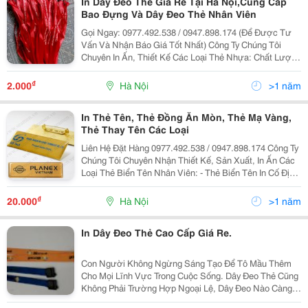
In Dây Đeo Thẻ Giá Rẻ Tại Hà Nội,Cung Cấp
Bao Đựng Và Dây Đeo Thẻ Nhân Viên
Gọi Ngay: 0977.492.538 / 0947.898.174 (Để Được Tư
Vấn Và Nhận Báo Giá Tốt Nhất) Công Ty Chúng Tôi
Chuyên In Ấn, Thiết Kế Các Loại Thẻ Nhựa: Chất Lượng
Đảm Bảo, Bền, Đẹp, Chi Phí Hợp Lý, Đáp Ứng Mọi Nhu
Cầu Tốt Nhất - In Thẻ Nhân Viên, Thẻ Hội
₫
2.000
Hà Nội
>1 năm
In Thẻ Tên, Thẻ Đồng Ăn Mòn, Thẻ Mạ Vàng,
Thẻ Thay Tên Các Loại
Liên Hệ Đặt Hàng 0977.492.538 / 0947.898.174 Công Ty
Chúng Tôi Chuyên Nhận Thiết Kế, Sản Xuất, In Ấn Các
Loại Thẻ Biển Tên Nhân Viên: - Thẻ Biển Tên In Cố Định
Thông Tin Chất Liệu Nhựa Pvc - Thẻ Biển Tên In Cố
Định Thông Tin Chất Liệu Nhôm X
₫
20.000
Hà Nội
>1 năm
In Dây Đeo Thẻ Cao Cấp Giá Re.
Con Người Không Ngừng Sáng Tạo Để Tô Mầu Thêm
Cho Mọi Lĩnh Vực Trong Cuộc Sống. Dây Đeo Thẻ Cũng
Không Phải Trường Hợp Ngoại Lệ, Dây Đeo Nào Càng
Sáng Tạo Càng Dễ Gây Ấn Tượng Và Tạo Được Sự