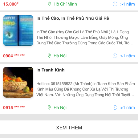
Chú Ý Của Mọi Người Thì Dễ Tạo Ra Thanh Công Mong
₫
15.000
Hồ Chí Minh
>1 năm
Muốn.
In Thẻ Cào, In Thẻ Phủ Nhũ Giá Rẻ
In Thẻ Cào (Hay Còn Gọi Là Thẻ Phủ Nhũ ) Là 1 Dạng
Thẻ Nhỏ, Thường Được Làm Bằng Giấy Mỏng, Ứng
Dụng Thẻ Cào Thường Dùng Trong Các Cuộc Thi, Trò
Chơi, Hoặc Các Chương Trình Trúng Thưởng. Thẻ
Được I N Ấn Đầy Đủ Các Thông Tin Liên Quan Đến Trò
0904 *** ***
Hà Nội
>1 năm
Chơi
In Tranh Kính
Hotline: 0915155522 (Mr Thành) In Tranh Kính Sản Phẩm
Kính Màu Cũng Đã Không Còn Xa Lạ Với Thị Trường
Việt Nam. Với Những Ứng Dụng Trong Nội Thất Tuyệt
Vời Sản Phẩm Kính Cải Tiến Này Đã Làm Thay Đổi
Hoàn Toàn Việc Trang Trí Nội Thất Của Nhiều G
0915 *** ***
Hà Nội
>1 năm
XEM THÊM