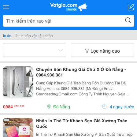
In ấn
In trên vật liệu khác
Lọc nâng cao
Chuyên Bán Khung Giá Chữ X Ở Đà Nẵng -
0984.936.381
Cung Cấp Khung Giá Treo Băng Rôn Di Động Tại Đà
Nẵng Hotline: 0984.936.381 (Mr Đông) Email:
Standeedn@Gmail.com Công Ty Tnhh Nguyen Seja
Chuyên Nhập Khẩu, Sản Xuất Và Cung Cấp Thiết Bị,
Vật Tư, Phụ Kiện, Vật Phẩm, Quà Tặng Quảng Cáo Nh
0984 *** ***
Đà Nẵng
4 ngày trước
Nhận In Thẻ Từ Khách Sạn Giá Xưởng Toàn
Quốc
In Thẻ Từ Khách Sạn Giá Xưởng ✔ Sản Xuất Trực Tiếp