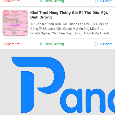
0902 *** ***
Bình Dương
>1 năm
Khai Thuế Hàng Tháng Giá Rẻ Thủ Dầu Một,
Bình Dương
Tư Vấn Kế Toán Trọn Gói -Thành Lập Đầu Tư Giải Thể
Công Ty &Ndash; Giải Quyết Mọi Vướng Mắc Cho
Doanh Nghiệp Yên Tâm Hoạt Động . 1- Dịch Vụ Thành
Lập Văn Phòng Đại Diện Cho Thương Nhân Nước
Ngoài. Công Ty 100% Vốn Nước Ngoài, Công Ty Liên
0902 *** ***
Bình Dương
>1 năm