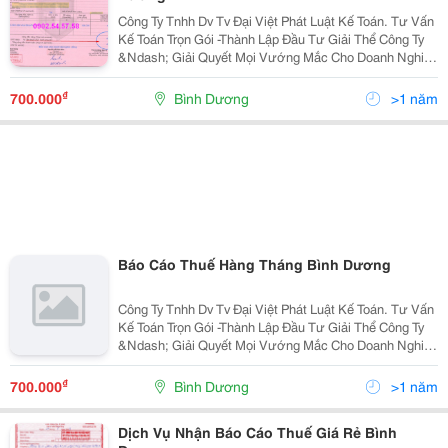
Công Ty Tnhh Dv Tv Đại Việt Phát Luật Kế Toán. Tư Vấn
Kế Toán Trọn Gói -Thành Lập Đầu Tư Giải Thể Công Ty
&Ndash; Giải Quyết Mọi Vướng Mắc Cho Doanh Nghiệp
Yên Tâm Hoạt Động . 1- Dịch Vụ Thành Lập Văn Phòng
Đại Diện Cho Thương Nhân
₫
700.000
Bình Dương
>1 năm
Báo Cáo Thuế Hàng Tháng Bình Dương
Công Ty Tnhh Dv Tv Đại Việt Phát Luật Kế Toán. Tư Vấn
Kế Toán Trọn Gói -Thành Lập Đầu Tư Giải Thể Công Ty
&Ndash; Giải Quyết Mọi Vướng Mắc Cho Doanh Nghiệp
Yên Tâm Hoạt Động . 1- Dịch Vụ Thành Lập Văn Phòng
Đại Diện Cho Thương Nhân
₫
700.000
Bình Dương
>1 năm
Dịch Vụ Nhận Báo Cáo Thuế Giá Rẻ Bình