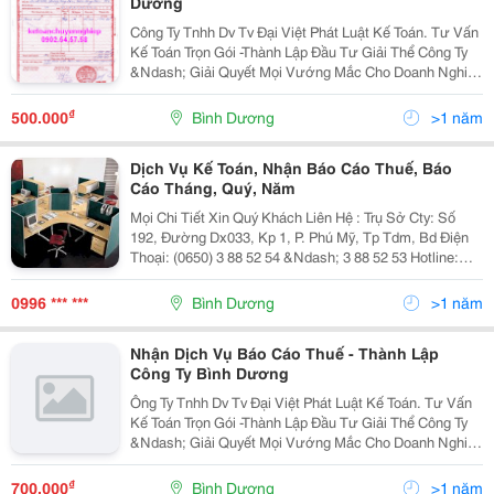
Dương
Công Ty Tnhh Dv Tv Đại Việt Phát Luật Kế Toán. Tư Vấn
Kế Toán Trọn Gói -Thành Lập Đầu Tư Giải Thể Công Ty
&Ndash; Giải Quyết Mọi Vướng Mắc Cho Doanh Nghiệp
Yên Tâm Hoạt Động . 1- Dịch Vụ Thành Lập Văn Phòng
Đại Diện Cho Thương Nhân Nướ
₫
500.000
Bình Dương
>1 năm
Dịch Vụ Kế Toán, Nhận Báo Cáo Thuế, Báo
Cáo Tháng, Quý, Năm
Mọi Chi Tiết Xin Quý Khách Liên Hệ : Trụ Sở Cty: Số
192, Đường Dx033, Kp 1, P. Phú Mỹ, Tp Tdm, Bd Điện
Thoại: (0650) 3 88 52 54 &Ndash; 3 88 52 53 Hotline:
0937.10.17.18 Email: Phat.daivietphat@Gmail.com
Skype: Daivietphat2011
0996 *** ***
Bình Dương
>1 năm
Nhận Dịch Vụ Báo Cáo Thuế - Thành Lập
Công Ty Bình Dương
Ông Ty Tnhh Dv Tv Đại Việt Phát Luật Kế Toán. Tư Vấn
Kế Toán Trọn Gói -Thành Lập Đầu Tư Giải Thể Công Ty
&Ndash; Giải Quyết Mọi Vướng Mắc Cho Doanh Nghiệp
Yên Tâm Hoạt Động . 1- Dịch Vụ Thành Lập Văn Phòng
Đại Diện Cho Thương Nhân N
₫
700.000
Bình Dương
>1 năm