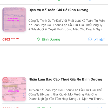
Dịch Vụ Kế Toán Giá Rẻ Bình Dương
Công Ty Tnhh Dv Tv Đại Việt Phát Luật Kế Toán. Tư Vấn
Kế Toán Trọn Gói -Thành Lập Đầu Tư Giải Thể Công Ty
&Ndash; Giải Quyết Mọi Vướng Mắc Cho Doanh Nghiệp
Yên Tâm Hoạt Động . 1- Dịch Vụ Thành Lập Văn Phòng
Đại Diện Cho Thương Nhân
0902 *** ***
Bình Dương
>1 năm
Nhận Làm Báo Cáo Thuế Giá Rẻ Bình Dương
Tư Vấn Kế Toán Trọn Gói -Thành Lập Đầu Tư Giải Thể
Công Ty &Ndash; Giải Quyết Mọi Vướng Mắc Cho
Doanh Nghiệp Yên Tâm Hoạt Động . 1- Dịch Vụ Thành
Lập Văn Phòng Đại Diện Cho Thương Nhân Nước
Ngoài. Công Ty 100% Vốn Nước Ngoài, Công Ty Liên