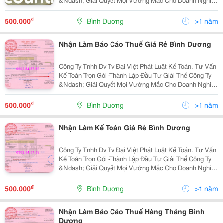
&Ndash; Giải Quyết Mọi Vướng Mắc Cho Doanh Nghiệp
Yên Tâm Hoạt Động . 1- Dịch Vụ Thành Lập Văn Phòng
Đại Diện Cho Thương Nhân Nướ
₫
500.000
Bình Dương
>1 năm
Nhận Làm Báo Cáo Thuế Giá Rẻ Bình Dương
Công Ty Tnhh Dv Tv Đại Việt Phát Luật Kế Toán. Tư Vấn
Kế Toán Trọn Gói -Thành Lập Đầu Tư Giải Thể Công Ty
&Ndash; Giải Quyết Mọi Vướng Mắc Cho Doanh Nghiệp
Yên Tâm Hoạt Động . 1- Dịch Vụ Thành Lập Văn Phòng
Đại Diện Cho
₫
500.000
Bình Dương
>1 năm
Nhận Làm Kế Toán Giá Rẻ Bình Dương
Công Ty Tnhh Dv Tv Đại Việt Phát Luật Kế Toán. Tư Vấn
Kế Toán Trọn Gói -Thành Lập Đầu Tư Giải Thể Công Ty
&Ndash; Giải Quyết Mọi Vướng Mắc Cho Doanh Nghiệp
Yên Tâm Hoạt Động . 1- Dịch Vụ Thành Lập Văn Phòng
Đại Diện Cho Thương Nhân Nướ
₫
500.000
Bình Dương
>1 năm
Nhận Làm Báo Cáo Thuế Hàng Tháng Bình
Dương