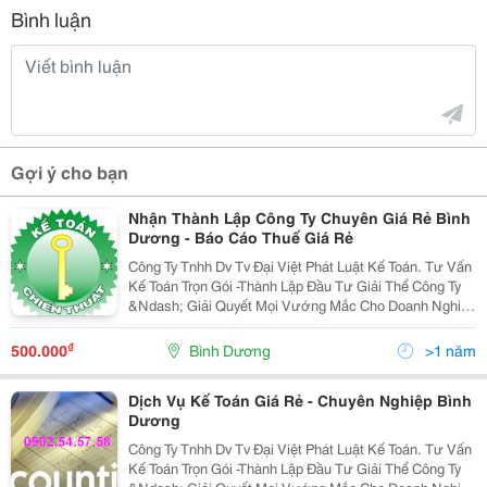
Bình luận
Gợi ý cho bạn
Nhận Thành Lập Công Ty Chuyên Giá Rẻ Bình
Dương - Báo Cáo Thuế Giá Rẻ
Công Ty Tnhh Dv Tv Đại Việt Phát Luật Kế Toán. Tư Vấn
Kế Toán Trọn Gói -Thành Lập Đầu Tư Giải Thể Công Ty
&Ndash; Giải Quyết Mọi Vướng Mắc Cho Doanh Nghiệp
Yên Tâm Hoạt Động . 1- Dịch Vụ Thành Lập Văn Phòng
Đại Diện Cho Thương Nhân Nướ
₫
500.000
Bình Dương
>1 năm
Dịch Vụ Kế Toán Giá Rẻ - Chuyên Nghiệp Bình
Dương
Công Ty Tnhh Dv Tv Đại Việt Phát Luật Kế Toán. Tư Vấn
Kế Toán Trọn Gói -Thành Lập Đầu Tư Giải Thể Công Ty