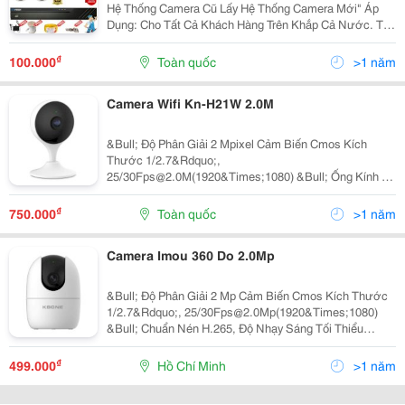
Hệ Thống Camera Cũ Lấy Hệ Thống Camera Mới" Áp
Dụng: Cho Tất Cả Khách Hàng Trên Khắp Cả Nước. Thể
Lệ Áp Dụng: Chi Phí Đổi Mới Tính Theo Đơn Vị Sản
Phẩm: 1 Sp Đổi Mới Phí 500.000Đ - 890.000Đ ...
₫
100.000
Toàn quốc
>1 năm
Camera Wifi Kn-H21W 2.0M
&Bull; Độ Phân Giải 2 Mpixel Cảm Biến Cmos Kích
Thước 1/2.7&Rdquo;,
25/30Fps@2.0M(1920&Times;1080) &Bull; Ống Kính Cố
Định 2,8Mm Cho Góc Nhìn 112&Deg;(H), 58&Deg;(V),
131&Deg;(D) &Bull; Chuẩn Nén H.265, Độ Nhạy Sáng
₫
750.000
Toàn quốc
>1 năm
Tối Thiểu 1.96Lux/F1.2(Color),0Lux...
Camera Imou 360 Do 2.0Mp
&Bull; Độ Phân Giải 2 Mp Cảm Biến Cmos Kích Thước
1/2.7&Rdquo;, 25/30Fps@2.0Mp(1920&Times;1080)
&Bull; Chuẩn Nén H.265, Độ Nhạy Sáng Tối Thiểu
0.01Lux/F2.0(Color),0Lux/F2.0(Ir On), Chống Ngược
Sáng Dwdr, Chế Độ Ngày Đêm(Icr), Tự Động Cân Bằng
₫
499.000
Hồ Chí Minh
>1 năm
Trắng...