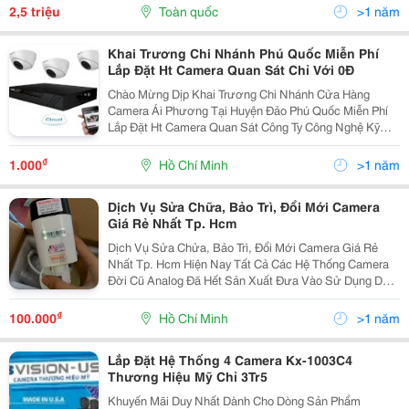
Kết Nói Camera.) Free Nhân Công...
2,5 triệu
Toàn quốc
>1 năm
Khai Trương Chi Nhánh Phú Quốc Miễn Phí
Lắp Đặt Ht Camera Quan Sát Chỉ Với 0Đ
Chào Mừng Dịp Khai Trương Chi Nhánh Cửa Hàng
Camera Ái Phương Tại Huyện Đảo Phú Quốc Miễn Phí
Lắp Đặt Ht Camera Quan Sát Công Ty Công Nghệ Kỹ
Thuật Ái Phương Áp Dụng Chương Trình Khuyến Mãi
Lớn &Ldquo; Miễn Phí Lắp Đặt Hệ Thống Camera Quan
₫
1.000
Hồ Chí Minh
>1 năm
Sát Tại...
Dịch Vụ Sửa Chữa, Bảo Trì, Đổi Mới Camera
Giá Rẻ Nhất Tp. Hcm
Dịch Vụ Sửa Chửa, Bảo Trì, Đổi Mới Camera Giá Rẻ
Nhất Tp. Hcm Hiện Nay Tất Cả Các Hệ Thống Camera
Đời Cũ Analog Đã Hết Sản Xuất Đưa Vào Sử Dụng Do
Đó Nhiều Khách Hàng Đang Sử Dụng Hệ Thống Cũ
Không Biết Xử Lý Như Thế Nào Khi Gặp Sự Cố Về
₫
100.000
Hồ Chí Minh
>1 năm
Camera....
Lắp Đặt Hệ Thống 4 Camera Kx-1003C4
Thương Hiệu Mỹ Chỉ 3Tr5
Khuyến Mãi Duy Nhất Dành Cho Dòng Sản Phẩm