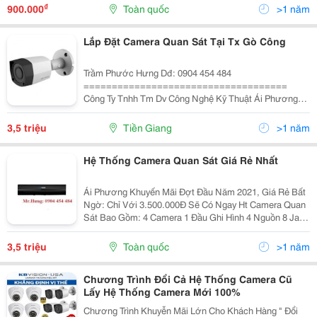
1Hdmi, 1Vga, 1 Audio. &Ndash; Hỗ Trợ 2...
₫
900.000
Toàn quốc
>1 năm
Lắp Đặt Camera Quan Sát Tại Tx Gò Công
Trầm Phước Hưng Dđ: 0904 454 484
====================================
Công Ty Tnhh Tm Dv Công Nghệ Kỹ Thuật Ái Phương
Trụ Sở: 56M/3 Trung Mỹ Tây 01, P. Trung Mỹ Tây, Quận
12, Hcm Chi Nhánh: 814 Trường Chinh, P. 15, Quận Tân
3,5 triệu
Tiền Giang
>1 năm
Bình, Hc
Hệ Thống Camera Quan Sát Giá Rẻ Nhất
Ái Phương Khuyến Mãi Đợt Đầu Năm 2021, Giá Rẻ Bất
Ngờ: Chỉ Với 3.500.000Đ Sẽ Có Ngay Ht Camera Quan
Sát Bao Gồm: 4 Camera 1 Đầu Ghi Hình 4 Nguồn 8 Jack
Bnc 1 Ổ Cứng 500G Lắp Đặt Hoàn Toàn Miễn Phí Miễn
Phí Tên Miền Liên Hệ: 814...
3,5 triệu
Toàn quốc
>1 năm
Chương Trình Đổi Cả Hệ Thống Camera Cũ
Lấy Hệ Thống Camera Mới 100%
Chương Trình Khuyễn Mãi Lớn Cho Khách Hàng " Đổi