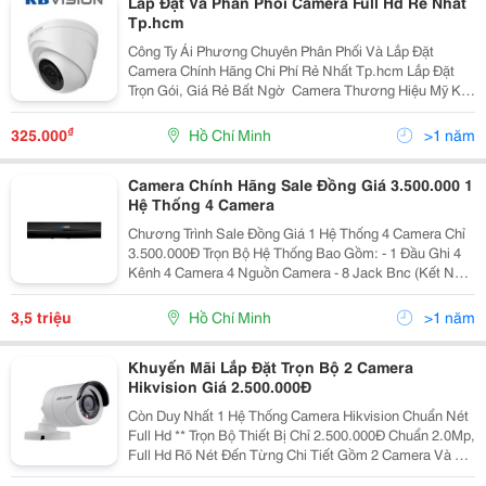
Lắp Đặt Và Phân Phối Camera Full Hd Rẻ Nhất
Tp.hcm
Công Ty Ái Phương Chuyên Phân Phối Và Lắp Đặt
Camera Chính Hãng Chi Phí Rẻ Nhất Tp.hcm Lắp Đặt
Trọn Gói, Giá Rẻ Bất Ngờ ​ Camera Thương Hiệu Mỹ Kx
- A1003C4 Giá Chỉ 325.000Đ ● Camera 4 In 1 (Cvi,
Tvi,Ahd,Analog) ● Cảm Biến Hình Ả
₫
325.000
Hồ Chí Minh
>1 năm
Camera Chính Hãng Sale Đồng Giá 3.500.000 1
Hệ Thống 4 Camera
Chương Trình Sale Đồng Giá 1 Hệ Thống 4 Camera Chỉ
3.500.000Đ Trọn Bộ Hệ Thống Bao Gồm: - 1 Đầu Ghi 4
Kênh 4 Camera 4 Nguồn Camera - 8 Jack Bnc (Kết Nối
Camera Vào Đầu Ghi) - 1 Ổ Cứng Lưu Hình 500Gb Chưa
Kể Chi Phí Nhân Công Và Dây...
3,5 triệu
Hồ Chí Minh
>1 năm
Khuyến Mãi Lắp Đặt Trọn Bộ 2 Camera
Hikvision Giá 2.500.000Đ
Còn Duy Nhất 1 Hệ Thống Camera Hikvision Chuẩn Nét
Full Hd ** Trọn Bộ Thiết Bị Chỉ 2.500.000Đ Chuẩn 2.0Mp,
Full Hd Rõ Nét Đến Từng Chi Tiết Gồm 2 Camera Và 1
Đầu Ghi 4 Kênh ( Tặng Ngay 2 Nguồn Camera Và 4 Jack