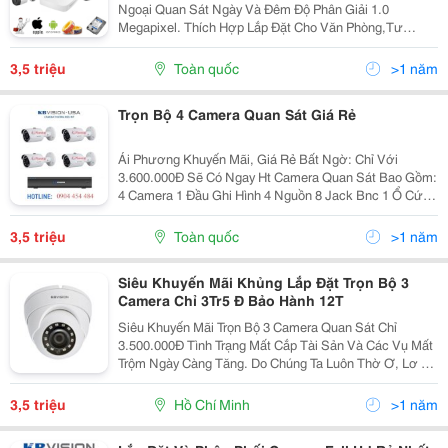
Ngoại Quan Sát Ngày Và Đêm Độ Phân Giải 1.0
Megapixel. Thích Hợp Lắp Đặt Cho Văn Phòng,Tư
Gia,Khách Sạn,Cửa Hàng... 01 Đầu Ghi Hình Kts 04
Kênh Chuẩn Hdmi Giúp Khi Xem Hình Ảnh Trên Máy
3,5 triệu
Toàn quốc
>1 năm
Tính...
Trọn Bộ 4 Camera Quan Sát Giá Rẻ
Ái Phương Khuyến Mãi, Giá Rẻ Bất Ngờ: Chỉ Với
3.600.000Đ Sẽ Có Ngay Ht Camera Quan Sát Bao Gồm:
4 Camera 1 Đầu Ghi Hình 4 Nguồn 8 Jack Bnc 1 Ổ Cứng
500G Lắp Đặt Hoàn Toàn Miễn Phí Miễn Phí Tên Miền
Liên...
3,5 triệu
Toàn quốc
>1 năm
Siêu Khuyến Mãi Khủng Lắp Đặt Trọn Bộ 3
Camera Chỉ 3Tr5 Đ Bảo Hành 12T
Siêu Khuyến Mãi Trọn Bộ 3 Camera Quan Sát Chỉ
3.500.000Đ Tình Trạng Mất Cắp Tài Sản Và Các Vụ Mất
Trộm Ngày Càng Tăng. Do Chúng Ta Luôn Thờ Ơ, Lơ Là
Trong Việc Quản Lý Tài Sản Cá Nhân Cũng Như Không
Biết Cách Bảo Quản Tài Sản Của Mình Khi Đi Xa....
3,5 triệu
Hồ Chí Minh
>1 năm