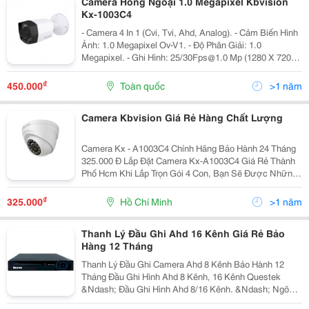
Camera Hồng Ngoại 1.0 Megapixel Kbvision
Kx-1003C4
- Camera 4 In 1 (Cvi, Tvi, Ahd, Analog). - Cảm Biến Hình
Ảnh: 1.0 Megapixel Ov-V1. - Độ Phân Giải: 1.0
Megapixel. - Ghi Hình: 25/30Fps@1.0 Mp (1280 X 720). -
Ống Kính: 2.8Mm (Góc Nhìn 90&Ordm;). - Tầm Quan
Sát Hồng Ngoại: 20 Mét, Hồng...
₫
450.000
Toàn quốc
>1 năm
Camera Kbvision Giá Rẻ Hàng Chất Lượng
Camera Kx - A1003C4 Chính Hãng Bảo Hành 24 Tháng
325.000 Đ Lắp Đặt Camera Kx-A1003C4 Giá Rẻ Thành
Phố Hcm Khi Lắp Trọn Gói 4 Con, Bạn Sẽ Được Những
Gì? - 1 Đầu Ghi 4 Kênh Kx - 7104Sd6 - 4 Camera Kx-
A1003C4 - 4 Nguồn Camera (Cung Cấp Điện Cho
₫
325.000
Hồ Chí Minh
>1 năm
Camera...
Thanh Lý Đầu Ghi Ahd 16 Kênh Giá Rẻ Bảo
Hàng 12 Tháng
Thanh Lý Đầu Ghi Camera Ahd 8 Kênh Bảo Hành 12
Tháng Đầu Ghi Hình Ahd 8 Kênh, 16 Kênh Questek
&Ndash; Đầu Ghi Hình Ahd 8/16 Kênh. &Ndash; Ngõ
Vào: 8/16 Kênh Video, 4 Kênh Audio. &Ndash; Ngõ Ra: