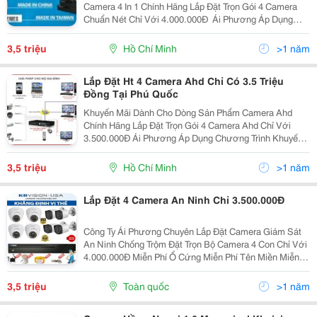
Camera 4 In 1 Chính Hãng Lắp Đặt Trọn Gói 4 Camera
Chuẩn Nét Chỉ Với 4.000.000Đ ​ Ái Phương Áp Dụng
Chương Trình Khuyến Mãi Lớn Cho Dòng Camera Cao
Cấp Thương Hiệu Mỹ Trọn Bộ Lắp Đặt 4 Camera Chỉ
3,5 triệu
Hồ Chí Minh
>1 năm
Với...
Lắp Đặt Ht 4 Camera Ahd Chỉ Có 3.5 Triệu
Đồng Tại Phú Quốc
Khuyến Mãi Dành Cho Dòng Sản Phẩm Camera Ahd
Chính Hãng Lắp Đặt Trọn Gói 4 Camera Ahd Chỉ Với
3.500.000Đ Ái Phương Áp Dụng Chương Trình Khuyến
Mãi Lớn Trọn Bộ Lắp Đặt 4 Camera Chỉ Với 3.500.000Đ
Bao Gồm: 1 Đầu Ghi 4 Kênh 4 Camera 4...
3,5 triệu
Hồ Chí Minh
>1 năm
Lắp Đặt 4 Camera An Ninh Chỉ 3.500.000Đ
Công Ty Ái Phương Chuyên Lắp Đặt Camera Giám Sát
An Ninh Chống Trộm Đặt Trọn Bộ Camera 4 Con Chỉ Với
4.000.000Đ Miễn Phí Ổ Cứng Miễn Phí Tên Miền Miễn
Phí Nhân Công Liên Hệ Ngay Hotline Công Ty Để Đặt
Lịch Hẹn Khảo Sát Và Lắp Đặt Nhé: ...
3,5 triệu
Toàn quốc
>1 năm