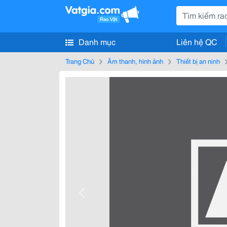
Danh mục
Liên hệ QC
Trang Chủ
Âm thanh, hình ảnh
Thiết bị an ninh