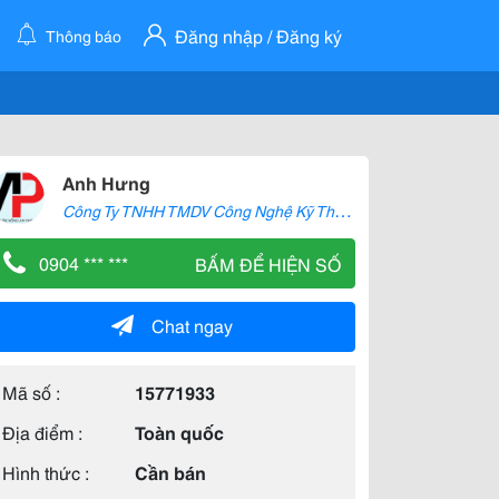
Đăng nhập / Đăng ký
Thông báo
Anh Hưng
C
ông Ty TNHH TMDV Công Nghệ Kỹ Thuật Ái Phương
0904 *** ***
BẤM ĐỂ HIỆN SỐ
Chat ngay
Mã số :
15771933
Địa điểm :
Toàn quốc
Hình thức :
Cần bán