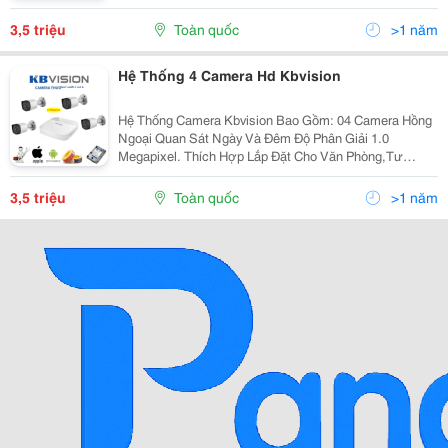
Bnc 1 Ổ Cứng 500G Lắp Đặt Hoàn Toàn Miễn Phí Miễn
Phí Tên Miền Liên Hệ: 814...
3,5 triệu
Toàn quốc
>1 năm
Hệ Thống 4 Camera Hd Kbvision
Hệ Thống Camera Kbvision Bao Gồm: 04 Camera Hồng
Ngoại Quan Sát Ngày Và Đêm Độ Phân Giải 1.0
Megapixel. Thích Hợp Lắp Đặt Cho Văn Phòng,Tư
Gia,Khách Sạn,Cửa Hàng... 01 Đầu Ghi Hình Kts 04
Kênh Chuẩn Hdmi Giúp Khi Xem Hình Ảnh Trên Máy
3,5 triệu
Toàn quốc
>1 năm
Tính...