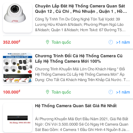
Chuyên Lắp Đăt Hệ Thống Camera Quan Sát
Quận 12 , Củ Chi , Phú Nhuận , Quận 1 , Hồ
Chí Minh
Công Ty Tnhh Tm Dv Công Nghệ Tôn Tuệ Vpdd: 39
Lương Hữu Khánh &Ndash; Phường Phạm Ngũ Lão
&Ndash; Quận 1 &Ndash; Hcm Tskd: 67 Đường T5
&Ndash; Phường Tây Thạnh &Ndash; Quận Tân Phú -
Hcm Đt : (028) 2253 7156 Hotline : 08 88 333 956 Email:
₫
352.000
Toàn quốc
>1 năm
Chương Trình Đổi Cả Hệ Thống Camera Cũ
Lấy Hệ Thống Camera Mới 100%
Chương Trình Khuyễn Mãi Lớn Cho Khách Hàng " Đổi
Hệ Thống Camera Cũ Lấy Hệ Thống Camera Mới" Áp
Dụng: Cho Tất Cả Khách Hàng Trên Khắp Cả Nước. Thể
Lệ Áp Dụng: Chi Phí Đổi Mới Tính Theo Đơn Vị Sản
Phẩm: 1 Sp Đổi Mới Phí 500.000Đ - 890.000Đ ...
₫
100.000
Toàn quốc
>1 năm
Hệ Thống Camera Quan Sát Giá Rẻ Nhất
Ái Phương Khuyến Mãi Đợt Đầu Năm 2021, Giá Rẻ Bất
Ngờ: Chỉ Với 3.500.000Đ Sẽ Có Ngay Ht Camera Quan
Sát Bao Gồm: 4 Camera 1 Đầu Ghi Hình 4 Nguồn 8 Jack