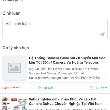
Bình luận
Gợi ý cho bạn
Hệ Thống Camera Giám Sát / Khuyến Mãi Sốc
Lên Tới 50% / Camera Vũ Hoàng Telecom.
Mọi Chi Tiết Liên Hệ Ms Loan : 0913617711 Yahoo:
Vuhoanghn7 Skype: Vuhoanghn7 Email:
Sales.hn7@Vuhoangtelecom.vn Nhà Phân Phối Sản
Phẩm Chính Hãng Số 1 Việt Nam: Camera Avtech -
Camera Vantech - Camera Questek
0462 *** ***
Hà Nội
>1 năm
Vuhoangtelecom - Phân Phối Và Lắp Đặt
Camera Dahua Chuyên Nghiệp Tại Việt Nam
Hàng Hót - - Hàng Hót -Hotline : 0914 18 55 33 ( Ms. Cao