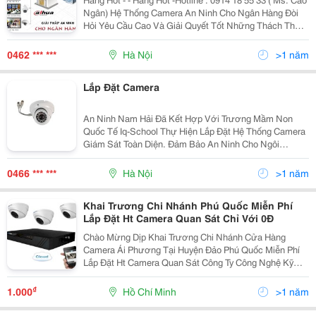
Ngân) Hệ Thống Camera An Ninh Cho Ngân Hàng Đòi
Hỏi Yêu Cầu Cao Và Giải Quyết Tốt Những Thách Thức
Như Sau: - Theo Dõi Các Khu Vực Có Nguy Cơ Cao -
Đảm Bảo An Toàn Khách Hàng Và Nhân V
0462 *** ***
Hà Nội
>1 năm
Lắp Đặt Camera
An Ninh Nam Hải Đã Kết Hợp Với Trương Mầm Non
Quốc Tế Iq-School Thự Hiện Lắp Đặt Hệ Thống Camera
Giám Sát Toàn Diện. Đảm Bảo An Ninh Cho Ngôi
Trường. 1. Giới Thiệu Về Trường Trường Mầm Non Iq
Với Quan Niệm, Trẻ Đến Trường &Ldquo;Mỗi Ngày Đi
0466 *** ***
Hà Nội
>1 năm
Học
Khai Trương Chi Nhánh Phú Quốc Miễn Phí
Lắp Đặt Ht Camera Quan Sát Chỉ Với 0Đ
Chào Mừng Dịp Khai Trương Chi Nhánh Cửa Hàng
Camera Ái Phương Tại Huyện Đảo Phú Quốc Miễn Phí
Lắp Đặt Ht Camera Quan Sát Công Ty Công Nghệ Kỹ
Thuật Ái Phương Áp Dụng Chương Trình Khuyến Mãi
Lớn &Ldquo; Miễn Phí Lắp Đặt Hệ Thống Camera Quan
₫
1.000
Hồ Chí Minh
>1 năm
Sát Tại...