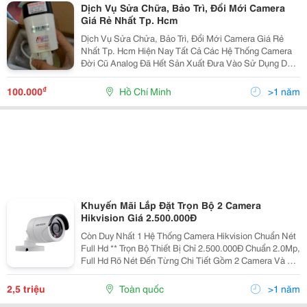
Dịch Vụ Sửa Chữa, Bảo Trì, Đổi Mới Camera
Giá Rẻ Nhất Tp. Hcm
Dịch Vụ Sửa Chửa, Bảo Trì, Đổi Mới Camera Giá Rẻ
Nhất Tp. Hcm Hiện Nay Tất Cả Các Hệ Thống Camera
Đời Cũ Analog Đã Hết Sản Xuất Đưa Vào Sử Dụng Do
Đó Nhiều Khách Hàng Đang Sử Dụng Hệ Thống Cũ
Không Biết Xử Lý Như Thế Nào Khi Gặp Sự Cố Về
₫
100.000
Hồ Chí Minh
>1 năm
Camera....
Khuyến Mãi Lắp Đặt Trọn Bộ 2 Camera
Hikvision Giá 2.500.000Đ
Còn Duy Nhất 1 Hệ Thống Camera Hikvision Chuẩn Nét
Full Hd ** Trọn Bộ Thiết Bị Chỉ 2.500.000Đ Chuẩn 2.0Mp,
Full Hd Rõ Nét Đến Từng Chi Tiết Gồm 2 Camera Và 1
Đầu Ghi 4 Kênh ( Tặng Ngay 2 Nguồn Camera Và 4 Jack
Kết Nói Camera.) Free Nhân Công...
2,5 triệu
Toàn quốc
>1 năm