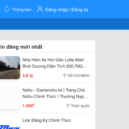
Đăng nhập / Đăng ký
Thông báo
in đăng mới nhất
Nhà Hẻm Xe Hơi Gân Lotte Mart
Bình Dương Diện Tích 200,7M2
Giá 3Ty800
3,8 tỷ
Hồ Chí Minh
Nohu - Gamenohu.lol | Trang Chủ
Nohu Chính Thức | Thưởng Nạp
100%
₫
1.000
Toàn quốc
Link Đăng Ký Chính Thức