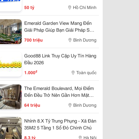
50 tỷ
Hồ Chí Minh
Emerald Garden View Mang Đến
Giải Pháp Giúp Bạn Giải Pháp Sở
Hửu Chỉ 7Tr/Tháng
700 triệu
Bình Dương
Good88 Link Truy Cập Uy Tín Hàng
Đầu 2026
₫
1.000
Toàn quốc
The Emerald Boulevard, Mọi Điểm
Đến Đều Trở Nên Gần Hơn Mặt
Tiền Quốc Lộ 13
64 triệu
Bình Dương
Nhỉnh 8.X Tỷ Trung Phụng - Xã Đàn
35M2 5 Tầng 1 Sổ Đỏ Chính Chủ
8,3 tỷ
Hà Nội