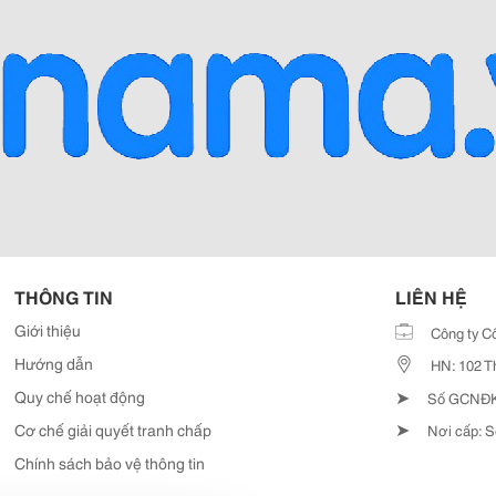
THÔNG TIN
LIÊN HỆ
Giới thiệu
Công ty C
Hướng dẫn
HN: 102 T
➤
Quy chế hoạt động
Số GCNĐKD
➤
Cơ chế giải quyết tranh chấp
Nơi cấp: S
Chính sách bảo vệ thông tin