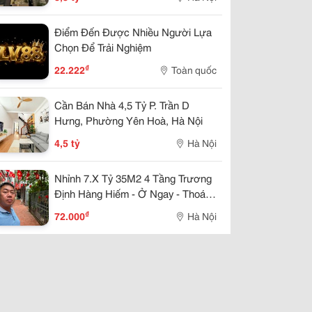
Điểm Đến Được Nhiều Người Lựa
Chọn Để Trải Nghiệm
₫
22.222
Toàn quốc
Cần Bán Nhà 4,5 Tỷ P. Trần D
Hưng, Phường Yên Hoà, Hà Nội
4,5 tỷ
Hà Nội
Nhỉnh 7.X Tỷ 35M2 4 Tầng Trương
Định Hàng Hiếm - Ở Ngay - Thoáng
Trước Sau. Sổ Đỏ Cất Két
₫
72.000
Hà Nội