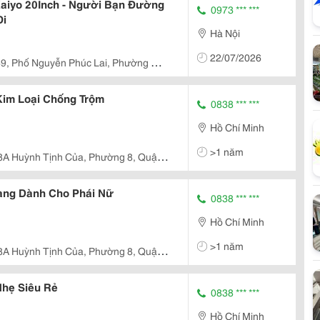
Kaiyo 20Inch - Người Bạn Đường
0973 *** ***
Đi
Hà Nội
22/07/2026
69, Phố Nguyễn Phúc Lai, Phường Ô
h Phố Hà Nội
Kim Loại Chống Trộm
0838 *** ***
Hồ Chí Minh
>1 năm
8A Huỳnh Tịnh Của, Phường 8, Quận
rang Dành Cho Phái Nữ
0838 *** ***
Hồ Chí Minh
>1 năm
8A Huỳnh Tịnh Của, Phường 8, Quận
Nhẹ Siêu Rẻ
0838 *** ***
Hồ Chí Minh