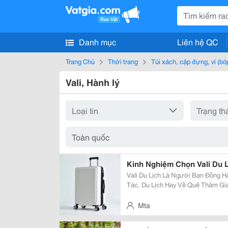
Danh mục
Liên hệ QC
Trang Chủ
Thời trang
Túi xách, cặp đựng, ví (bó
Vali, Hành lý
Kinh Nghiệm Chọn Vali Du 
Vali Du Lịch Là Người Bạn Đồng 
Tác, Du Lịch Hay Về Quê Thăm Gia
Giúp Bảo Quản Hành Lý Gọn Gàng 
Suốt Quá Trình Di Chuyển. Tuy Nhiê
Mta