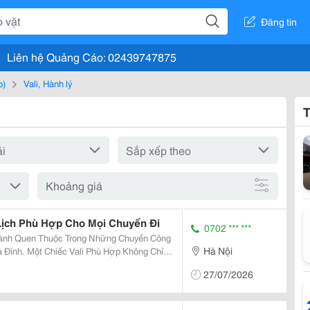
Đăng tin
Liên hệ Quảng Cáo: 02439747875
p)
Vali, Hành lý
T
Khoảng giá
Lịch Phù Hợp Cho Mọi Chuyến Đi
0702 *** ***
Hành Quen Thuộc Trong Những Chuyến Công
Hà Nội
 Đình. Một Chiếc Vali Phù Hợp Không Chỉ
Mà Còn Mang Lại Sự Thuận Tiện Trong
27/07/2026
n,...