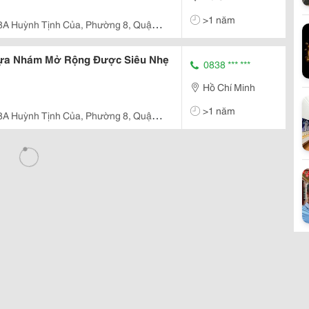
>1 năm
8A Huỳnh Tịnh Của, Phường 8, Quận
Nhựa Nhám Mở Rộng Được Siêu Nhẹ
0838 *** ***
Hồ Chí Minh
>1 năm
8A Huỳnh Tịnh Của, Phường 8, Quận