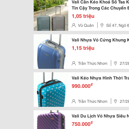
Vali Cần Kéo Khoá Số Tsa 
Tin Cậy Trong Các Chuyến 
1,05 triệu
Vũ Quân
Số 47, Ngõ 
Chợ Dừa, Quận Đống Đa, Thàn
Vali Nhựa Vỏ Cứng Khung 
1,15 triệu
Trần Thức Nhơn
27/2
3, Hồ Chí Minh, Vietnam
Vali Kéo Nhựa Hình Thời T
₫
990.000
Trần Thức Nhơn
27/2
3, Hồ Chí Minh, Vietnam
Vali Du Lịch Vỏ Nhựa Siêu 
₫
750.000