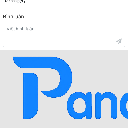
Từ khóa gợi ý:
Bình luận