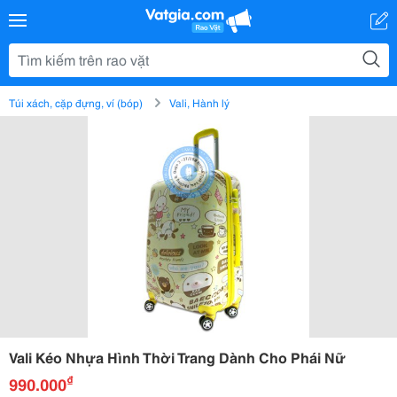
Túi xách, cặp đựng, ví (bóp)
Vali, Hành lý
Vali Kéo Nhựa Hình Thời Trang Dành Cho Phái Nữ
₫
990.000