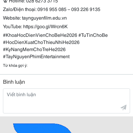
☎️ Hotline: 028 6273 3715
Zalo/Điện thoại: 0916 955 085 – 093 226 9135
Website: taynguyenfilm.edu.vn
YouTube: https://goo.gl/Wrcn6K
#KhoaHocDienVienChoBeHe2026 #TuTinChoBe
#HocDienXuatChoThieuNhiHe2026
#KyNangMemChoTreHe2026
#TayNguyenPhimEntertainment
Từ khóa gợi ý:
Bình luận