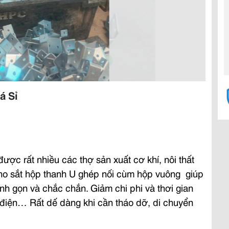
á Sỉ
ược rất nhiều các thợ sản xuất cơ khí, nôi thất
cho sắt hộp thanh U ghép nối cùm hộp vuông
giúp
 gọn và chắc chắn. Giảm chi phi và thơi gian
h điện… Rất dế dàng khi cần tháo dỡ, di chuyển