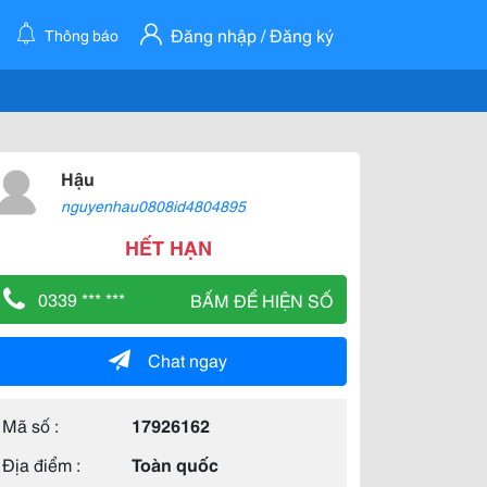
Đăng nhập / Đăng ký
Thông báo
Hậu
nguyenhau0808id4804895
HẾT HẠN
0339 *** ***
BẤM ĐỂ HIỆN SỐ
Chat ngay
Mã số :
17926162
Địa điểm :
Toàn quốc