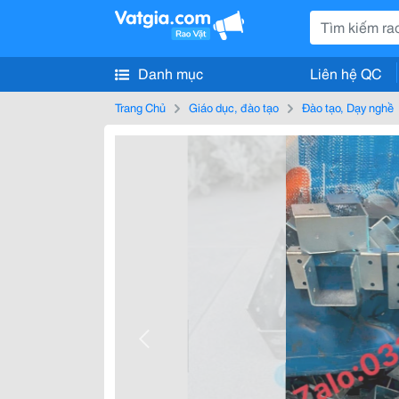
Danh mục
Liên hệ QC
Trang Chủ
Giáo dục, đào tạo
Đào tạo, Dạy nghề