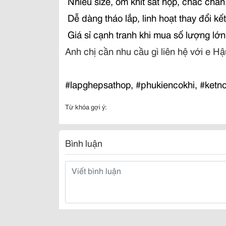
️ Nhiều size, ôm khít sắt hộp, chắc chắn
️ Dễ dàng tháo lắp, linh hoạt thay đổi kế
️ Giá sỉ cạnh tranh khi mua số lượng lớn
Anh chị cần nhu cầu gì liên hệ với e H
#lapghepsathop, #phukiencokhi, #ketn
Từ khóa gợi ý:
Bình luận