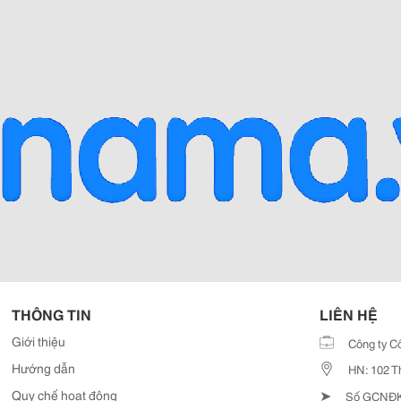
THÔNG TIN
LIÊN HỆ
Giới thiệu
Công ty C
Hướng dẫn
HN: 102 T
➤
Quy chế hoạt động
Số GCNĐKD