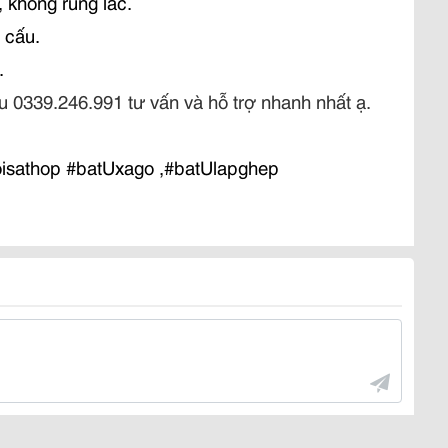
, không rung lắc.
t cấu.
.
ậu 0339.246.991 tư vấn và hỗ trợ nhanh nhất ạ.
oisathop #batUxago ,#batUlapghep