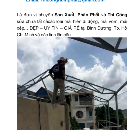
L
à đơn vị chuyên
Sản Xuất
,
Phân Phối
và
Thi Công
sửa chữa tất cảcác loại mái hiên di động, mái vòm, mái
xếp,…ĐẸP – UY TÍN – GIÁ RẺ tại
Bình Dương, Tp. Hồ
Chí Minh và các tỉnh lân cận