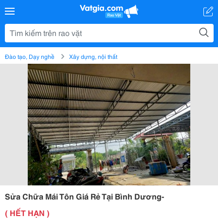
Đào tạo, Dạy nghề
Xây dựng, nội thất
Sửa Chữa Mái Tôn Giá Rẻ Tại Bình Dương-
( HẾT HẠN )