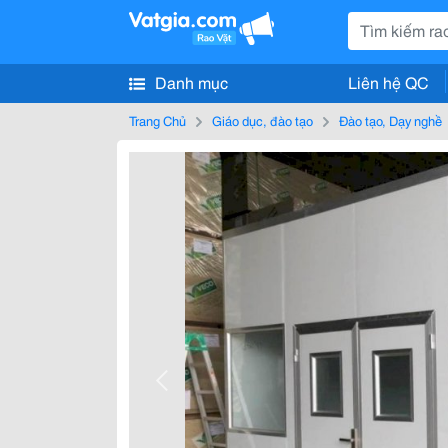
Danh mục
Liên hệ QC
Trang Chủ
Giáo dục, đào tạo
Đào tạo, Dạy nghề