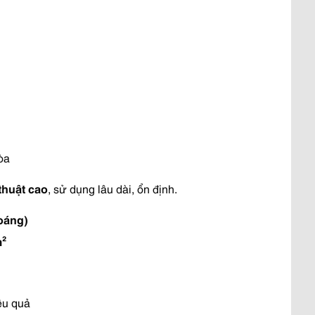
òa
thuật cao
, sử dụng lâu dài, ổn định.
oáng)
m²
ệu quả