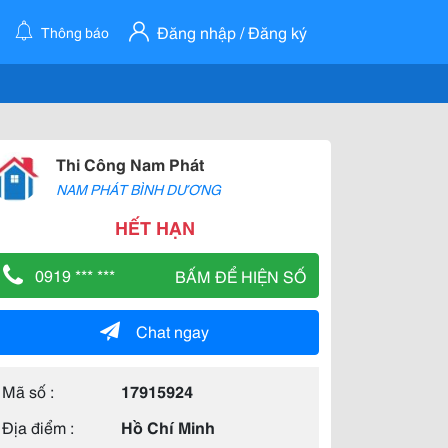
Đăng nhập / Đăng ký
Thông báo
Thi Công Nam Phát
NAM PHÁT BÌNH DƯƠNG
HẾT HẠN
0919 *** ***
BẤM ĐỂ HIỆN SỐ
Chat ngay
Mã số :
17915924
Địa điểm :
Hồ Chí Minh