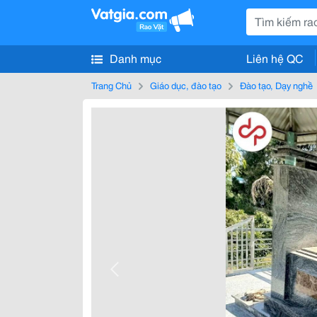
Danh mục
Liên hệ QC
Trang Chủ
Giáo dục, đào tạo
Đào tạo, Dạy nghề