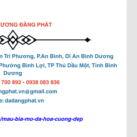
CƯƠNG ĐĂNG PHÁT
ễn Tri Phương, P.An Bình, Dĩ An Bình Dương
 Phường Bình Lợi, TP Thủ Dầu Một, Tỉnh Bình
Dương
 700 892 - 0938 083 836
ngphat.vn@gmail.com
e:
dadangphat.vn
n/mau-bia-mo-da-hoa-cuong-dep