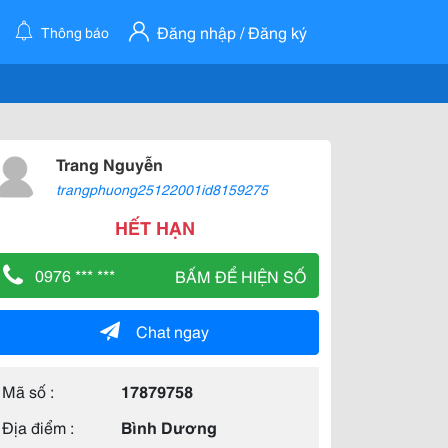
Đăng nhập / Đăng ký
Thông báo
Trang Nguyễn
trangphuong25122001id8159275
HẾT HẠN
0976 *** ***
BẤM ĐỂ HIỆN SỐ
Chat ngay
Mã số :
17879758
Địa điểm :
Bình Dương