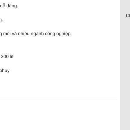
dễ dàng.
.
g.
g môi và nhiều ngành công nghiệp.
00 lít
 phuy