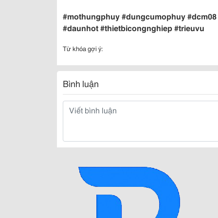
#mothungphuy #dungcumophuy #dcm08 
#daunhot #thietbicongnghiep #trieuvu
Từ khóa gợi ý:
Bình luận