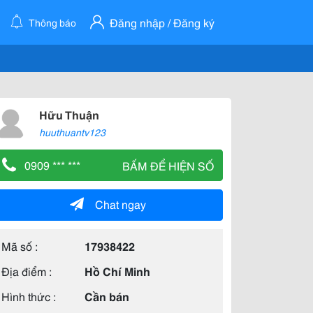
Đăng nhập / Đăng ký
Thông báo
Hữu Thuận
huuthuantv123
0909 *** ***
BẤM ĐỂ HIỆN SỐ
Chat ngay
Mã số :
17938422
Địa điểm :
Hồ Chí Minh
Hình thức :
Cần bán