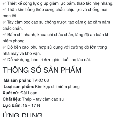
✅ Thiết kế cộng lực giúp giảm lực bấm, thao tác nhẹ nhàng.
✅ Thân kìm bằng thép cứng chắc, chịu lực và chống mài
mòn tốt.
✅ Tay cầm bọc cao su chống trượt, tạo cảm giác cầm nắm
chắc chắn.
✅ Bấm chì nhanh, khóa chì chắc chắn, tăng độ an toàn khi
niêm phong.
✅ Độ bền cao, phù hợp sử dụng với cường độ lớn trong
nhà máy và kho vận.
✅ Dễ sử dụng, bảo trì đơn giản, tuổi thọ lâu dài.
THÔNG SỐ SẢN PHẨM
️
Mã sản phẩm:
TVKC 03
️
Loại sản phẩm:
Kìm kẹp chì niêm phong
Xuất xứ:
Đài Loan
Chất liệu:
Thép + tay cầm cao su
Lực bấm:
15 – 17 N
ỨNG DỤNG