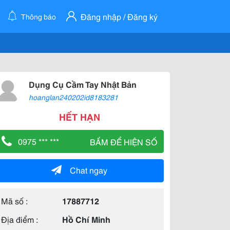
Đăng nhập / Đăng ký
Thông báo
Dụng Cụ Cầm Tay Nhật Bản
hoanglan240202id8183281
HẾT HẠN
0975 *** ***
BẤM ĐỂ HIỆN SỐ
Chat ngay
Mã số :
17887712
Địa điểm :
Hồ Chí Minh