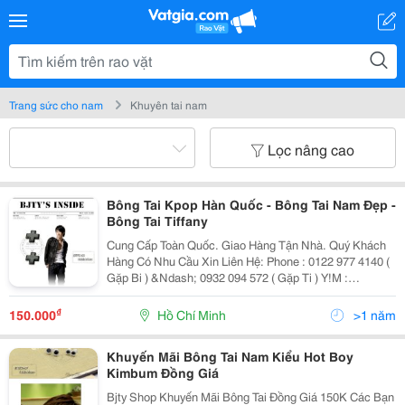
Trang sức cho nam
Khuyên tai nam
Lọc nâng cao
Bông Tai Kpop Hàn Quốc - Bông Tai Nam Đẹp -
Bông Tai Tiffany
Cung Cấp Toàn Quốc. Giao Hàng Tận Nhà. Quý Khách
Hàng Có Nhu Cầu Xin Liên Hệ: Phone : 0122 977 4140 (
Gặp Bi ) &Ndash; 0932 094 572 ( Gặp Ti ) Y!M :
Bjty_Style99 Hoặc Bjty_Style_Vn Địa Chỉ: 273/8 Phan
Văn Khỏe F5 Q6 Tp.hcm ( Gần Cầu
₫
150.000
Hồ Chí Minh
>1 năm
Khuyến Mãi Bông Tai Nam Kiểu Hot Boy
Kimbum Đồng Giá
Bjty Shop Khuyến Mãi Bông Tai Đồng Giá 150K Các Bạn