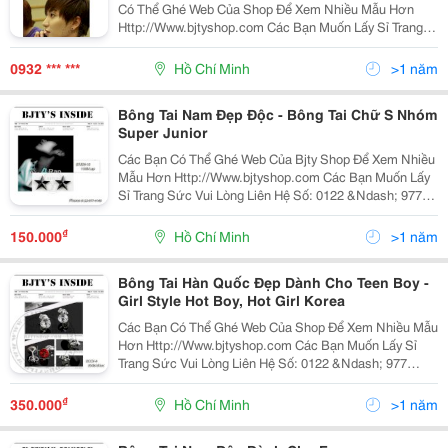
Có Thể Ghé Web Của Shop Để Xem Nhiều Mẫu Hơn
Http://Www.bjtyshop.com Các Bạn Muốn Lấy Sỉ Trang
Sức Vui Lòng Liên Hệ Số: 0122 &Ndash; 977 &Ndash;
4140 Hay 0932 &Nd
0932 *** ***
Hồ Chí Minh
>1 năm
Bông Tai Nam Đẹp Độc - Bông Tai Chữ S Nhóm
Super Junior
Các Bạn Có Thể Ghé Web Của Bjty Shop Để Xem Nhiều
Mẫu Hơn Http://Www.bjtyshop.com Các Bạn Muốn Lấy
Sỉ Trang Sức Vui Lòng Liên Hệ Số: 0122 &Ndash; 977
&Ndash; 4140 Hay 0932 &Ndash; 094 &Ndash; 572
Hàng Có Sẵn &Ndash; Giá
₫
150.000
Hồ Chí Minh
>1 năm
Bông Tai Hàn Quốc Đẹp Dành Cho Teen Boy -
Girl Style Hot Boy, Hot Girl Korea
Các Bạn Có Thể Ghé Web Của Shop Để Xem Nhiều Mẫu
Hơn Http://Www.bjtyshop.com Các Bạn Muốn Lấy Sỉ
Trang Sức Vui Lòng Liên Hệ Số: 0122 &Ndash; 977
&Ndash; 4140 Hay 0932 &Ndash; 094 &Ndash; 572
Hàng Có Sẵn - Chất Liệu Bạc Cao Cấp Kh
₫
350.000
Hồ Chí Minh
>1 năm