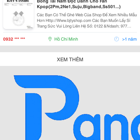
Bông Tai Nam Độc Dành Cho Fan
Kpop(2Pm,2Ne1,Suju,Bigband,Ss501...)
Các Bạn Có Thể Ghé Web Của Shop Để Xem Nhiều Mẫu
Hơn Http://Www.bjtyshop.com Các Bạn Muốn Lấy Sỉ
Trang Sức Vui Lòng Liên Hệ Số: 0122 &Ndash; 977
&Ndash; 4140 Hay 0932 &Ndash; 094 &Ndash; 572
Hàng Có Sẵn - Chất Liệu Bằng Bạc Si
0932 *** ***
Hồ Chí Minh
>1 năm
XEM THÊM