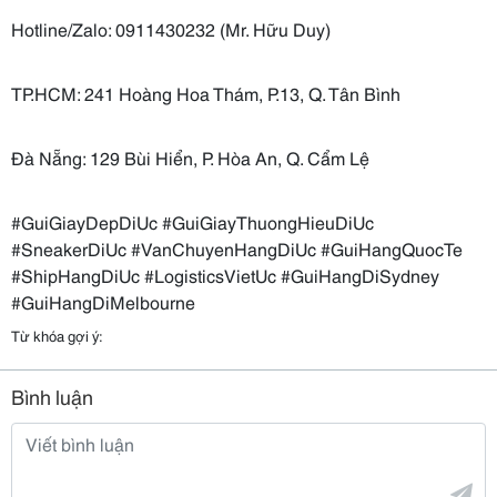
Hotline/Zalo: 0911430232 (Mr. Hữu Duy)
TP.HCM: 241 Hoàng Hoa Thám, P.13, Q. Tân Bình
Đà Nẵng: 129 Bùi Hiển, P. Hòa An, Q. Cẩm Lệ
#GuiGiayDepDiUc #GuiGiayThuongHieuDiUc
#SneakerDiUc #VanChuyenHangDiUc #GuiHangQuocTe
#ShipHangDiUc #LogisticsVietUc #GuiHangDiSydney
#GuiHangDiMelbourne
Từ khóa gợi ý:
Bình luận