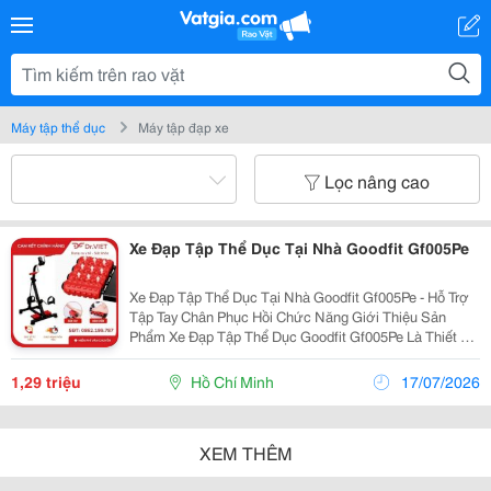
Máy tập thể dục
Máy tập đạp xe
Lọc nâng cao
Xe Đạp Tập Thể Dục Tại Nhà Goodfit Gf005Pe
Xe Đạp Tập Thể Dục Tại Nhà Goodfit Gf005Pe - Hỗ Trợ
Tập Tay Chân Phục Hồi Chức Năng Giới Thiệu Sản
Phẩm Xe Đạp Tập Thể Dục Goodfit Gf005Pe Là Thiết Bị
Tập Luyện Tay Và Chân Đa Năng, Hỗ Trợ Phục Hồi Chức
Năng Và Rèn Luyện Sức Khỏe Ngay Tại Nhà. Sản...
1,29 triệu
Hồ Chí Minh
17/07/2026
XEM THÊM