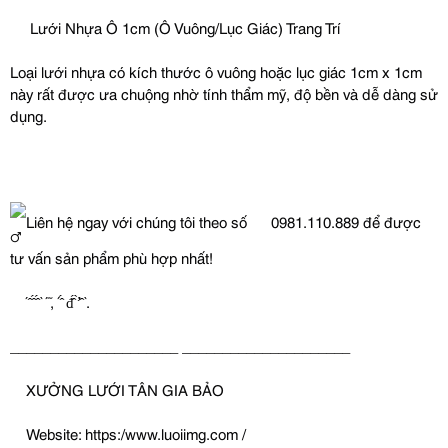
Lưới Nhựa Ô 1cm (Ô Vuông/Lục Giác) Trang Trí
Loại lưới nhựa có kích thước ô vuông hoặc lục giác 1cm x 1cm
này rất được ưa chuộng nhờ tính thẩm mỹ, độ bền và dễ dàng sử
dụng.
Liên hệ ngay với chúng tôi theo số
0981.110.889 để được
tư vấn sản phẩm phù hợp nhất!
́ ̂ ̂́ ̂́ ̀ ́ ̃, ́ ̂́ đ̂́ ̛̛̀ ̂ ̀.
_____________________ _____________________
XƯỞNG LƯỚI TÂN GIA BẢO
Website: https:/www.luoiimg.com /