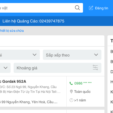
Đăng tin
Liên hệ Quảng Cáo: 02439747875
hiết bị sửa chữa
T
B
B
Khoảng giá
D
ếc Gordak 952A
H
0986 *** ***
K
Toàn quốc
>1 năm
K
õ 99 Nguyễn Khang, Yên Hoà, Cầu
K