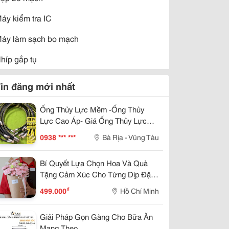
áy kiểm tra IC
áy làm sạch bo mạch
híp gắp tụ
hím mở vỏ điện thoại
in đăng mới nhất
uột tay khò
Ống Thủy Lực Mềm -Ống Thủy
ay máy hàn thiếc
Lực Cao Áp- Giá Ống Thủy Lực
-Ống Dầu Thủy Lực- Ống Dầu
0938 *** ***
Bà Rịa - Vũng Tàu
ầu khò Chipset
Thủy Lực 1 2- Ống Thủy Lực Phi
21- Ống Thủy Lực 1 4 -Ống Thủy
Bí Quyết Lựa Chọn Hoa Và Quà
Lực 3 8
Tặng Cảm Xúc Cho Từng Dịp Đặc
Biệt Trong Năm
₫
499.000
Hồ Chí Minh
Giải Pháp Gọn Gàng Cho Bữa Ăn
Mang Theo