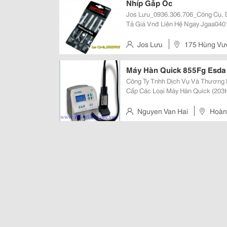
Nhíp Gắp Ốc
Jos Lưu_0936.306.706_Công Cụ, Dụng Cụ
Tả Giá Vnđ Liên Hệ Ngay Jgaa0401 &Quot; Bộ Nhíp Gắp Ốc 4 Món Toptul
Jgaa0401 4Pcs Tweezers Set Jj
Jjav0411&Quot; 126,800 09
Jos Lưu
175 Hùng Vươ
Máy Hàn Quick 855Fg Esda
Công Ty Tnhh Dịch Vụ Và Thương 
Cấp Các Loại Máy Hàn Quick (203H
Hàn Hakko (936;937;938;838;888D...) Chúng Tôi Nhập Khẩu Trực Tiếp
Lượng Lớn Nên Sẽ Cung Cấp C
Nguyen Van Hai
Hoàng