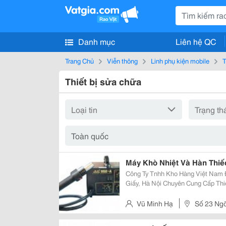
Danh mục
Liên hệ QC
Trang Chủ
Viễn thông
Linh phụ kiện mobile
T
Thiết bị sửa chữa
Máy Khò Nhiệt Và Hàn Thi
Công Ty Tnhh Kho Hàng Việt Nam Đ/C: Số 23 Ngõ 99, Nguyễn Khang, Cầu
Giấy, Hà Nội Chuyên Cung Cấp Thiết Bị Hàn Điện Tử Uy Tín Tại Hà Nội Tell:
0934581022 Hotline : 0986.411.579 Máy Khò Nhiệt Và Hàn Thiếc Gordak 952A
Tay Máy Nhẹ, Dễ C
Vũ Minh Hạ
Số 23 Ng
Giấy, Hà Nội, Vietnam