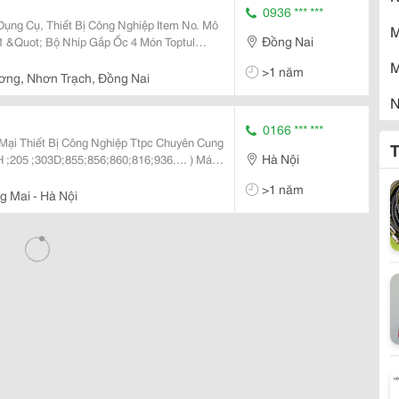
0936 *** ***
, Thiết Bị Công Nghiệp Item No. Mô
M
Đồng Nai
av0112、Jjav0212 、Jjav0312、
M
>1 năm
36306706
ng, Nhơn Trạch, Đồng Nai
N
0166 *** ***
P
Mại Thiết Bị Công Nghiệp Ttpc Chuyên Cung
T
Hà Nội
 ;205 ;303D;855;856;860;816;936.... ) Máy
R
 Với Số
>1 năm
 Mai - Hà Nội
T
Đ