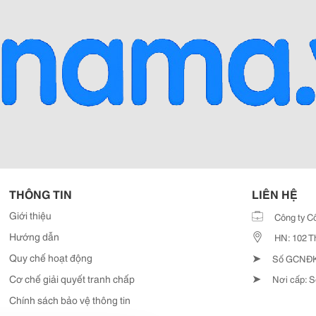
THÔNG TIN
LIÊN HỆ
Giới thiệu
Công ty C
Hướng dẫn
HN: 102 T
➤
Quy chế hoạt động
Số GCNĐKD
➤
Cơ chế giải quyết tranh chấp
Nơi cấp: S
Chính sách bảo vệ thông tin