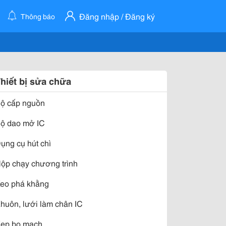
Đăng nhập / Đăng ký
Thông báo
hiết bị sửa chữa
ộ cấp nguồn
ộ dao mở IC
ụng cụ hút chì
ộp chạy chương trình
eo phá khằng
huôn, lưới làm chân IC
ẹp bo mạch