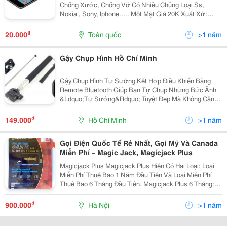
Chống Xước, Chống Vỡ Có Nhiều Chủng Loại Ss,
Nokia , Sony, Iphone..... Một Mặt Giá 20K Xuất Xứ:
Trung Quốc
₫
20.000
Toàn quốc
>1 năm
Gậy Chụp Hình Hồ Chí Minh
Gậy Chụp Hình Tự Sướng Kết Hợp Điều Khiển Bằng
Remote Bluetooth Giúp Bạn Tự Chụp Những Bức Ảnh
&Ldquo;Tự Sướng&Rdquo; Tuyệt Đẹp Mà Không Cần
Phải Có Người Trợ Giúp. - Sản Phẩm Hỗ Trợ Bạn Tự
Chụp Phía Trước Dễ Dàng Hơn, Đồng Thời Tạo Những
₫
149.000
Hồ Chí Minh
>1 năm
Góc Chụp
Gọi Điện Quốc Tế Rẻ Nhất, Gọi Mỹ Và Canada
Miễn Phí – Magic Jack, Magicjack Plus
Magicjack Plus Magicjack Plus Hiện Có Hai Loại: Loại
Miễn Phí Thuê Bao 1 Năm Đầu Tiên Và Loại Miễn Phí
Thuê Bao 6 Tháng Đầu Tiên. Magicjack Plus 6 Tháng:
Magicjack Plus 1 Năm: Giá : + Magicjack Plus (1 Năm)
-1.500.000 Đồng (Miễn
₫
900.000
Hà Nội
>1 năm