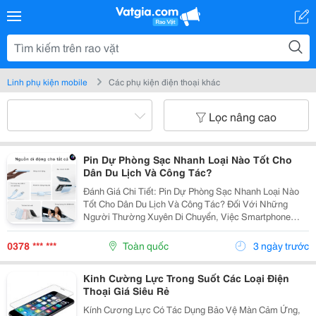
Linh phụ kiện mobile
Các phụ kiện điện thoại khác
Lọc nâng cao
Pin Dự Phòng Sạc Nhanh Loại Nào Tốt Cho
Dân Du Lịch Và Công Tác?
Đánh Giá Chi Tiết: Pin Dự Phòng Sạc Nhanh Loại Nào
Tốt Cho Dân Du Lịch Và Công Tác? Đối Với Những
Người Thường Xuyên Di Chuyển, Việc Smartphone
Hoặc Laptop Hết Pin Giữa Chừng Không Chỉ Gây Gián
Đoạn Công Việc Mà Còn Ảnh Hưởng Đến Trải Nghiệm
0378 *** ***
Toàn quốc
3 ngày trước
Chuyến...
Kinh Cường Lực Trong Suốt Các Loại Điện
Thoại Giá Siêu Rẻ
Kính Cương Lực Có Tác Dụng Bảo Vệ Màn Cảm Ứng,