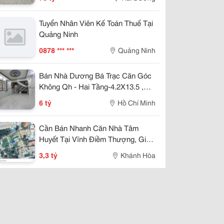
Tuyển Nhân Viên Kế Toán Thuế Tại
Quảng Ninh
0878 *** ***
Quảng Ninh
Bán Nhà Dương Bá Trạc Căn Góc
Không Qh - Hai Tầng-4.2X13.5 ,
Nhỉnh 5 Tỷ
6 tỷ
Hồ Chí Minh
Cần Bán Nhanh Căn Nhà Tâm
Huyết Tại Vĩnh Điềm Thượng, Giá
Cực Tốt 3,3 Tỷ
3,3 tỷ
Khánh Hòa