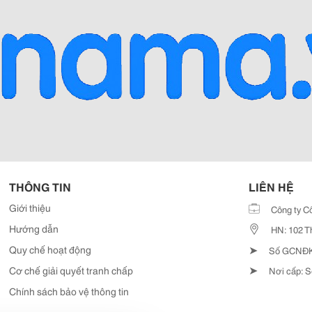
THÔNG TIN
LIÊN HỆ
Giới thiệu
Công ty C
Hướng dẫn
HN: 102 T
➤
Quy chế hoạt động
Số GCNĐKD
➤
Cơ chế giải quyết tranh chấp
Nơi cấp: S
Chính sách bảo vệ thông tin