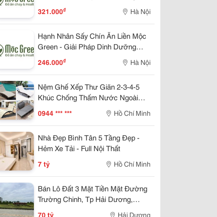
Lành Mạnh Cho Cuộc Sống Hiện
₫
321.000
Hà Nội
Đại
Hạnh Nhân Sấy Chín Ăn Liền Mộc
Green - Giải Pháp Dinh Dưỡng
Lành Mạnh Cho Cuộc Sống Hiện
₫
246.000
Hà Nội
Đại
Nệm Ghế Xếp Thư Giãn 2-3-4-5
Khúc Chống Thấm Nước Ngoài
Trời Bãi Biển Sân Vườn
0944 *** ***
Hồ Chí Minh
Nhà Đẹp Bình Tân 5 Tầng Đẹp -
Hẻm Xe Tải - Full Nội Thất
7 tỷ
Hồ Chí Minh
Bán Lô Đất 3 Mặt Tiền Mặt Đường
Trường Chinh, Tp Hải Dương,
789M2, Lô Góc, Kd Tốt, Vị Trí Đẹp
70 tỷ
Hải Dương