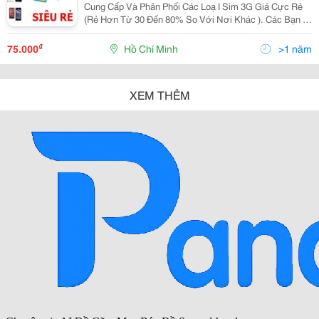
Cung Cấp Và Phân Phối Các Loạ I Sim 3G Giá Cực Rẻ
(Rẻ Hơn Từ 30 Đến 80% So Với Nơi Khác ). Các Bạn Ở
Tỉnh Mình Sẽ Giao Qua Bưu Điện Sẽ Giao Tới Tận Nhà
Rồi Thu Tiền Có Thắc Mắc Gì Cứ Alo Mình ,
₫
75.000
Hồ Chí Minh
>1 năm
XEM THÊM