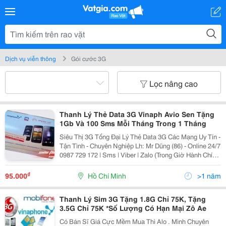
Dịch vụ viễn thông
Gói cước 3G
Lọc nâng cao
Thanh Lý Thẻ Data 3G Vinaph Avio Sen Tặng
1Gb Và 100 Sms Mỗi Tháng Trong 1 Tháng
Siêu Thị 3G Tổng Đại Lý Thẻ Data 3G Các Mạng Uy Tín -
Tận Tình - Chuyên Nghiệp Lh: Mr Dũng (86) - Online 24/7
0987 729 172 | Sms | Viber | Zalo (Trong Giờ Hành Chính
Ưu Tiên Sms Or Chat Thôi Nhé) Y!M: Dungnguyen5002
Pin Bbm
₫
95.000
Hồ Chí Minh
>1 năm
Thanh Lý Sim 3G Tặng 1.8G Chỉ 75K, Tặng
3.5G Chỉ 75K *Số Lượng Có Hạn Mại Zô Ae
Có Bán Sĩ Giá Cực Mềm Mua Thì Alo . Mình Chuyên