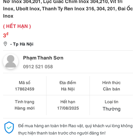
Nở Inox 304,201, Lục Giác Chìm Inox 304,210, Vít Trí
Inox, Ubolt Inox, Thanh Ty Ren Inox 316, 304, 201, Đai Ốc
Inox
( HẾT HẠN )
₫
3
- Tp Hà Nội
Phạm Thanh Sơn
0912 521 058
Mã số
Địa điểm
Hình thức
17862459
Hà Nội
Cần bán
Tình trạng
Hết hạn
Loại tin
Hàng mới
17/08/2025
Thường
Để mua hàng an toàn trên Rao vặt, quý khách vui lòng không
thực hiện thanh toán trước cho người đăng tin!