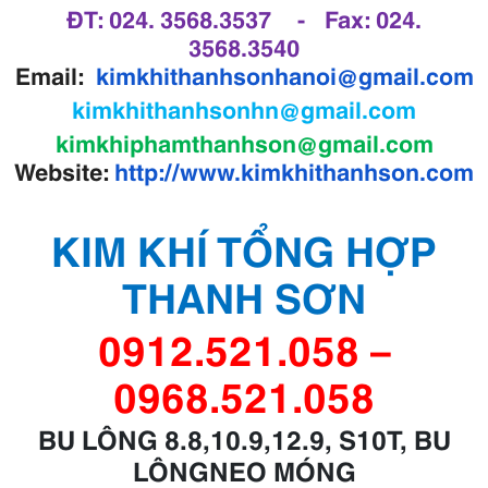
ĐT: 024. 3568.3537 - Fax: 024.
3568.3540
Email:
kimkhithanhsonhanoi@gmail.com
kimkhithanhsonhn@gmail.com
kimkhiphamthanhson@gmail.com
Website:
http://www.kimkhithanhson.com
KIM
KHÍ TỔNG HỢP
THANH SƠN
0912.521.058 –
0968.521.058
BU LÔNG 8.8,10.9,12.9, S10T, B
U
LÔNG
NEO MÓNG