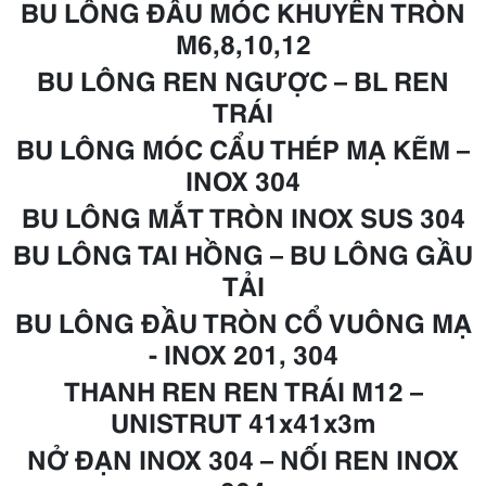
BU LÔNG ĐẦU MÓC KHUYÊN TRÒN
M6,8,10,12
BU LÔNG REN NGƯỢC – BL REN
TRÁI
BU LÔNG MÓC CẨU THÉP
MẠ KẼM
–
INOX 304
BU LÔNG MẮT TRÒN INOX SUS 304
BU LÔNG TAI HỒNG – BU LÔNG GẦU
TẢI
BU LÔNG ĐẦU TRÒN CỔ VUÔNG
MẠ
- INOX 201, 304
THANH REN REN TRÁI
M12
–
UNISTRUT 41x41x3m
NỞ ĐẠN INOX 304 – NỐI REN INOX