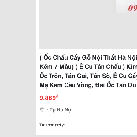
( Ốc Chấu Cấy Gỗ Nội Thất Hà Nộ
Kẽm 7 Mầu) ( Ê Cu Tán Chấu ) Ki
Ốc Trôn, Tán Gai, Tán Sò, Ê Cu 
Mạ Kẽm Cầu Vồng, Đai Ốc Tán D
₫
9.869
- Tp Hà Nội
Từ khóa gợi ý: