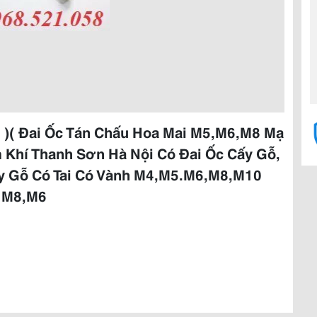
i )( Đai Ốc Tán Chấu Hoa Mai M5,M6,M8 Mạ
m Khí Thanh Sơn Hà Nội Có Đai Ốc Cấy Gỗ,
Cấy Gỗ Có Tai Có Vành M4,M5.M6,M8,M10
ù M8,M6