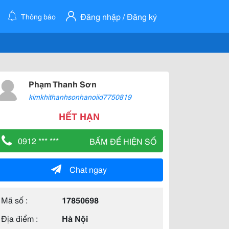
Đăng nhập / Đăng ký
Thông báo
Phạm Thanh Sơn
kimkhithanhsonhanoiid7750819
HẾT HẠN
0912 *** ***
BẤM ĐỂ HIỆN SỐ
Chat ngay
Mã số :
17850698
Địa điểm :
Hà Nội