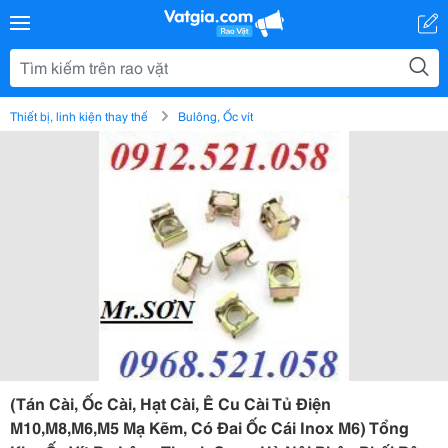
Thiết bị, linh kiện thay thế
Bulông, Ốc vít
(Tán Cài, Ốc Cài, Hạt Cài, Ê Cu Cài Tủ Điện
M10,M8,M6,M5 Mạ Kẽm, Có Đai Ốc Cái Inox M6) Tổng