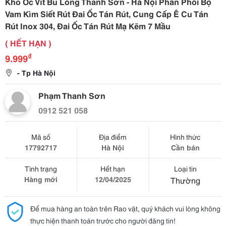
Kho Ốc Vít Bu Lông Thanh Sơn - Hà Nội Phân Phối Bộ
Vam Kìm Siết Rút Đai Ốc Tán Rút, Cung Cấp Ê Cu Tán
Rút Inox 304, Đai Ốc Tán Rút Mạ Kẽm 7 Mầu
( HẾT HẠN )
₫
9.999
- Tp Hà Nội
Phạm Thanh Sơn
0912 521 058
Mã số
Địa điểm
Hình thức
17792717
Hà Nội
Cần bán
Tình trạng
Hết hạn
Loại tin
Hàng mới
12/04/2025
Thường
Để mua hàng an toàn trên Rao vặt, quý khách vui lòng không
thực hiện thanh toán trước cho người đăng tin!