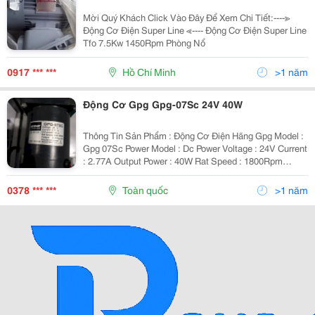
Mời Quý Khách Click Vào Đây Để Xem Chi Tiết:----≫
Động Cơ Điện Super Line ≪---- Động Cơ Điện Super Line
Tfo 7.5Kw 1450Rpm Phòng Nổ
0917 *** ***
Hồ Chí Minh
>1 năm
Động Cơ Gpg Gpg-07Sc 24V 40W
Thông Tin Sản Phẩm : Động Cơ Điện Hãng Gpg Model :
Gpg 07Sc Power Model : Dc Power Voltage : 24V Current
: 2.77A Output Power : 40W Rat Speed : 1800Rpm
Torque : 2.16 Kg.cm Bảo Hành : 12 Tháng Liên Hệ : Ms
Tươ
0378 *** ***
Toàn quốc
>1 năm