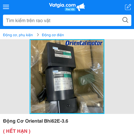
Động cơ, phụ kiện
Động cơ điện
Động Cơ Oriental Bhi62E-3.6
( HẾT HẠN )