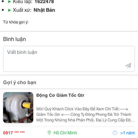
▶
Kiểu lắp:
1622478
▶
Xuất xứ:
Nhật Bản
Từ khóa gợi ý:
Bình luận
Gợi ý cho bạn
Động Cơ Giảm Tốc Gtr
Mời Quý Khách Click Vào Đây Để Xem Chi Tiết:-----≫
Giảm Tốc Gtr ≪----- Công Ty Đông Phong Đã Trở Thành
Một Trong Những Nhà Phân Phối, Đại Lý Cung Cấp Động
Cơ Điện, Máy Bơm Nước Uy Tín Nhất. Hiện Nay, Chúng
Tôi Là Đại Lý Của Một Số Hãng Cơ Đi
0917 *** ***
Hồ Chí Minh
>1 năm