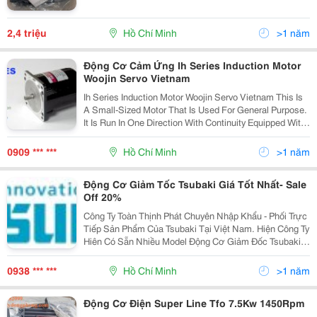
2,4 triệu
Hồ Chí Minh
>1 năm
Động Cơ Cảm Ứng Ih Series Induction Motor
Woojin Servo Vietnam
Ih Series Induction Motor Woojin Servo Vietnam This Is
A Small-Sized Motor That Is Used For General Purpose.
It Is Run In One Direction With Continuity Equipped With
Various Functions And Outputs. The Output Ranges
From 6W To 250W. The Ra
0909 *** ***
Hồ Chí Minh
>1 năm
Động Cơ Giảm Tốc Tsubaki Giá Tốt Nhất- Sale
Off 20%
Công Ty Toàn Thịnh Phát Chuyên Nhập Khẩu - Phối Trực
Tiếp Sản Phẩm Của Tsubaki Tại Việt Nam. Hiện Công Ty
Hiên Có Sẵn Nhiều Model Động Cơ Giảm Đốc Tsubaki
Giá Cực Tốt. Hân Hạnh Được Phục Vụ. Công Ty Chúng
Tôi Đang Là Nhà Phân Phối Được Ủy Quyền Du
0938 *** ***
Hồ Chí Minh
>1 năm
Động Cơ Điện Super Line Tfo 7.5Kw 1450Rpm