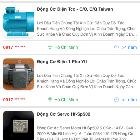
Động Cơ Điện Tcc - C/O, C/Q Taiwan
Lời Đầu Tiên Chúng Tôi Xin Gửi Đến Quý Đối Tác,
Khách Hàng Và Đồng Nghiệp Lời Chào Trân Trọng, Chúc
Sức Khỏe Và Chúc Quý Đơn Vị Kinh Doanh Ngày Càng
Phát Đạt Và Thịnh Vượng! Công Ty Đông Phong Đã Trở
Thành Một Trong Những Nhà Phân Phối, Đại Lý Cun
0917 *** ***
Hồ Chí Minh
>1 năm
Động Cơ Điện 1 Pha Yfl
Lời Đầu Tiên Chúng Tôi Xin Gửi Đến Quý Đối Tác,
Khách Hàng Và Đồng Nghiệp Lời Chào Trân Trọng, Chúc
Sức Khỏe Và Chúc Quý Đơn Vị Kinh Doanh Ngày Càng
Phát Đạt Và Thịnh Vượng! Công Ty Đông Phong Đã Trở
Thành Một Trong Những Nhà Phân Phối, Đại Lý Cun
0917 *** ***
Hồ Chí Minh
>1 năm
Động Cơ Servo Hf-Sp502
Động Cơ Ac Servo Motor Hf Sp502 5.0Kw - 141V - 24A -
2000 R/Min Đt Liên Hệ: A. Tuấn 0984 110 478 Hàng Có
Sẵn - Giá Cả Hợp Lý Đc: Việt Trì &Ndash; Phú Thọ.