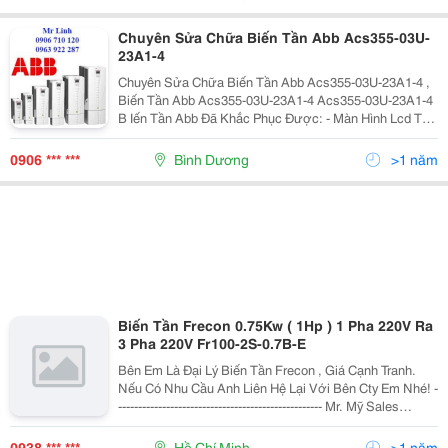
Xoa
Chuyên Sửa Chữa Biến Tần Abb Acs355-03U-
23A1-4
Chuyên Sửa Chữa Biến Tần Abb Acs355-03U-23A1-4 ,
Biến Tần Abb Acs355-03U-23A1-4 Acs355-03U-23A1-4
B Iến Tần Abb Đã Khắc Phục Được: - Màn Hình Lcd Tối
Đen, Không Hiển Thị Do Chết Nguồn, Chết Công Suất
Hay Lỗi Board Mmi
0906 *** ***
Bình Dương
>1 năm
Biến Tần Frecon 0.75Kw ( 1Hp ) 1 Pha 220V Ra
3 Pha 220V Fr100-2S-0.7B-E
Bên Em Là Đại Lý Biến Tần Frecon , Giá Cạnh Tranh.
Nếu Có Nhu Cầu Anh Liên Hệ Lại Với Bên Cty Em Nhé! -
--------------------------------------------------- Mr. Mỹ Sales
Engineer Mobile: 0938 266 144 Email:
Frecon.vn@Gmail.com -------------------------
0938 *** ***
Hồ Chí Minh
>1 năm