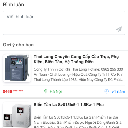
Bình luận
Gợi ý cho bạn
Thái Long Chuyên Cung Cấp Cầu Trục, Phụ
Kiện, Biến Tần, Hệ Thống Điện
Công Ty Tnnhh Cơ Khí Thái Long Hotline: 0962 255 330
An Toàn - Chất Lượng - Hiệu Quả Công Ty Tnhh Cơ Khí
Thái Long Thành Lập 1983. Hiện Nay Công Ty Đã Phát
Triển Hơn 200 Dòng Sản Phẩm Trong 10 Thể Loại, Sản
Phẩm Chủ Đạo Của Công Ty Bao Gồm C
0466 *** ***
Hà Nội
>1 năm
Biến Tần Ls Sv015Ic5-1 1.5Kw 1 Pha
Biến Tần Ls Sv015Ic5-1 1.5Kw Là Sản Phẩm Tại Đại
Nam Electric. Sản Phẩm Được Người Dùng Đánh Giá
Rất Tốt. Hãng Sản Xuất: Ls Công Suất(Kw): 1.5 Xuất