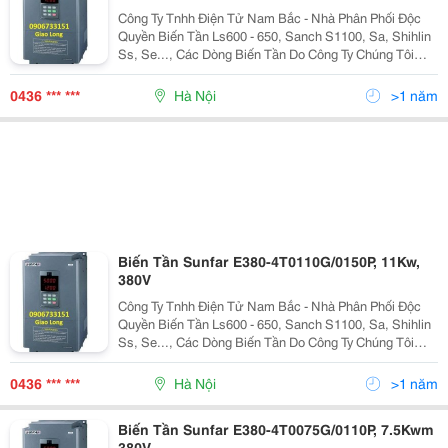
Công Ty Tnhh Điện Tử Nam Bắc - Nhà Phân Phối Độc
Quyền Biến Tần Ls600 - 650, Sanch S1100, Sa, Shihlin
Ss, Se..., Các Dòng Biến Tần Do Công Ty Chúng Tôi
Phân Phối: + Biến Tần Ls: - Ls600 2001N/Sn1;
2002N/Sn1; 2003N/Sn1 - Ls600 4001N/Sn1, 4
0436 *** ***
Hà Nội
>1 năm
002N/Sn1; 4
Biến Tần Sunfar E380-4T0110G/0150P, 11Kw,
380V
Công Ty Tnhh Điện Tử Nam Bắc - Nhà Phân Phối Độc
Quyền Biến Tần Ls600 - 650, Sanch S1100, Sa, Shihlin
Ss, Se..., Các Dòng Biến Tần Do Công Ty Chúng Tôi
Phân Phối: + Biến Tần Ls: - Ls600 2001N/Sn1;
2002N/Sn1; 2003N/Sn1 - Ls600 4001N/Sn1, 4
0436 *** ***
Hà Nội
>1 năm
002N/Sn1; 4
Biến Tần Sunfar E380-4T0075G/0110P, 7.5Kwm
380V