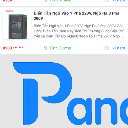
Biến Tần Ngõ Vào 1 Pha 220V, Ngõ Ra 3 Pha
380V
Biến Tần Ngõ Vào 1 Pha 220V, Ngõ Ra 3 Pha 380V Các
Hãng Biến Tần Hiện Nay Trên Thị Trường Cung Cấp Chủ
Yếu Là Biến Tần Có &Quot;Ngõ Vào 1 Pha 220V Ngõ Ra
3 Pha 220V, Vào 3 Pha 220V Ra 3Pha 220V Và Vào 3
Pha 380V Ra 3 Pha 380V - &Quot;. Do Nhu Cầu Sử
0963 *** ***
Bình Dương
>1 năm
Dụng Bi