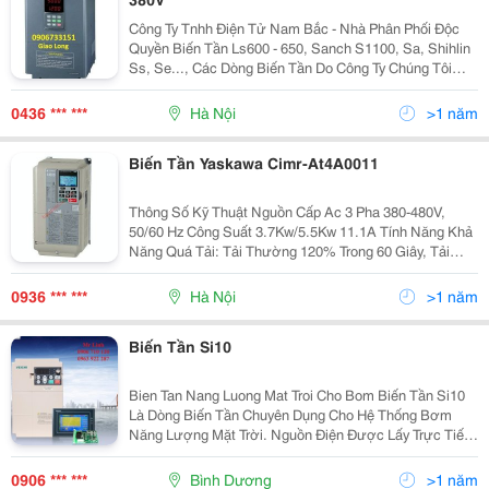
Công Ty Tnhh Điện Tử Nam Bắc - Nhà Phân Phối Độc
Quyền Biến Tần Ls600 - 650, Sanch S1100, Sa, Shihlin
Ss, Se..., Các Dòng Biến Tần Do Công Ty Chúng Tôi
Phân Phối: + Biến Tần Ls: - Ls600 2001N/Sn1;
2002N/Sn1; 2003N/Sn1 - Ls600 4001N/Sn1, 4
0436 *** ***
Hà Nội
>1 năm
002N/Sn1; 4
Biến Tần Yaskawa Cimr-At4A0011
Thông Số Kỹ Thuật Nguồn Cấp Ac 3 Pha 380-480V,
50/60 Hz Công Suất 3.7Kw/5.5Kw 11.1A Tính Năng Khả
Năng Quá Tải: Tải Thường 120% Trong 60 Giây, Tải
Nặng 150% Trong Vòng 60S Tích H
0936 *** ***
Hà Nội
>1 năm
Biến Tần Si10
Bien Tan Nang Luong Mat Troi Cho Bom Biến Tần Si10
Là Dòng Biến Tần Chuyên Dụng Cho Hệ Thống Bơm
Năng Lượng Mặt Trời. Nguồn Điện Được Lấy Trực Tiếp
Từ Các Tấm Pin Mặt Trời Đưa Vào Biến Tần, Nguồn
Điện Một Chiều Được Chuyển Đổi Thành Nguồn Điện
0906 *** ***
Bình Dương
>1 năm