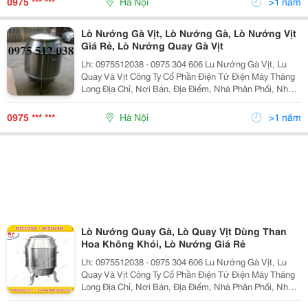
0975 *** ***
Hà Nội
>1 năm
Lò Nướng Gà Vịt, Lò Nướng Gà, Lò Nướng Vịt
Giá Rẻ, Lò Nướng Quay Gà Vịt
Lh: 0975512038 - 0975 304 606 Lu Nướng Gà Vịt, Lu
Quay Và Vịt Công Ty Cổ Phần Điện Tử Điện Máy Thăng
Long Địa Chỉ, Nơi Bán, Địa Điểm, Nhà Phân Phối, Nhà
Cung Cấp, Bán Buôn, Bán Lẻ Lu Nướng Vịt Lò Quay Vịt,
Lò Nướng Vịt, Chum Quay Vịt, Chum Nướn
0975 *** ***
Hà Nội
>1 năm
Lò Nướng Quay Gà, Lò Quay Vịt Dùng Than
Hoa Không Khói, Lò Nướng Giá Rẻ
Lh: 0975512038 - 0975 304 606 Lu Nướng Gà Vịt, Lu
Quay Và Vịt Công Ty Cổ Phần Điện Tử Điện Máy Thăng
Long Địa Chỉ, Nơi Bán, Địa Điểm, Nhà Phân Phối, Nhà
Cung Cấp, Bán Buôn, Bán Lẻ Lu Nướng Vịt Lò Quay Vịt,