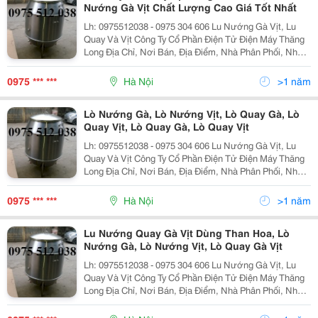
Nướng Gà Vịt Chất Lượng Cao Giá Tốt Nhất
Lh: 0975512038 - 0975 304 606 Lu Nướng Gà Vịt, Lu
Quay Và Vịt Công Ty Cổ Phần Điện Tử Điện Máy Thăng
Long Địa Chỉ, Nơi Bán, Địa Điểm, Nhà Phân Phối, Nhà
Cung Cấp, Bán Buôn, Bán Lẻ Lu Nướng Vịt Lò Quay Vịt,
Lò Nướng Vịt, Chum Quay Vịt, Chum Nướn
0975 *** ***
Hà Nội
>1 năm
Lò Nướng Gà, Lò Nướng Vịt, Lò Quay Gà, Lò
Quay Vịt, Lò Quay Gà, Lò Quay Vịt
Lh: 0975512038 - 0975 304 606 Lu Nướng Gà Vịt, Lu
Quay Và Vịt Công Ty Cổ Phần Điện Tử Điện Máy Thăng
Long Địa Chỉ, Nơi Bán, Địa Điểm, Nhà Phân Phối, Nhà
Cung Cấp, Bán Buôn, Bán Lẻ Lu Nướng Vịt Lò Quay Vịt,
Lò Nướng Vịt, Chum Quay Vịt, Chum Nướn
0975 *** ***
Hà Nội
>1 năm
Lu Nướng Quay Gà Vịt Dùng Than Hoa, Lò
Nướng Gà, Lò Nướng Vịt, Lò Quay Gà Vịt
Lh: 0975512038 - 0975 304 606 Lu Nướng Gà Vịt, Lu
Quay Và Vịt Công Ty Cổ Phần Điện Tử Điện Máy Thăng
Long Địa Chỉ, Nơi Bán, Địa Điểm, Nhà Phân Phối, Nhà
Cung Cấp, Bán Buôn, Bán Lẻ Lu Nướng Vịt Lò Quay Vịt,
Lò Nướng Vịt, Chum Quay Vịt, Chum Nướn