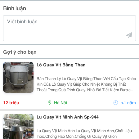
Bình luận
Gợi ý cho bạn
Lò Quay Vịt Bằng Than
Bán Thanh Lý Lò Quay Vịt Bằng Than Với Cấu Tạo Khép
Kín Của Lò Quay Vịt Giúp Cho Nhiệt Không Bị Thất
Thoát Trong Quá Trình Quay. Nhờ Đó Tiết Kiệm Được
Than Hơn So Với Các Loại Lò Thông Thường. Lò Quay
Gà Vịt Bằng Than Có Lớp Bông Thủy Tinh Cách Nhiệt
12 triệu
Hà Nội
>1 năm
Lu Quay Vịt Minh Anh Sp-944
Lu Quay Vịt Minh Anh Lu Quay Vịt Minh Anh,Chất Liệu
Inox,Chống Hao Mòn,Chống Gỉ Quay Vịt Giòn