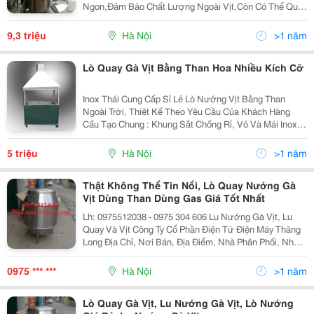
Ngon,Đảm Bảo Chất Lượng Ngoài Vịt,Còn Có Thể Quay
Những Loại Thịt Khác Với Số Lượng Lớn Ch0 Nhiều
Người Ăn Dạy Công Thức Quay Thịt Ngon,Hấp Dẫn
9,3 triệu
Hà Nội
>1 năm
Lò Quay Gà Vịt Bằng Than Hoa Nhiều Kích Cỡ
Inox Thái Cung Cấp Sỉ Lẻ Lò Nướng Vịt Bằng Than
Ngoài Trời, Thiêt Kế Theo Yêu Cầu Của Khách Hàng
Cấu Tạo Chung : Khung Sắt Chống Rỉ, Vỏ Và Mái Inox
304 Có Bánh Xe Di Chuyển Chế Độ Quay Xiên Tự Động
Có Lớp Gạch Giữ Nhiệt Có Thể Đặt Kích
5 triệu
Hà Nội
>1 năm
Thật Không Thể Tin Nổi, Lò Quay Nướng Gà
Vịt Dùng Than Dùng Gas Giá Tốt Nhất
Lh: 0975512038 - 0975 304 606 Lu Nướng Gà Vịt, Lu
Quay Và Vịt Công Ty Cổ Phần Điện Tử Điện Máy Thăng
Long Địa Chỉ, Nơi Bán, Địa Điểm, Nhà Phân Phối, Nhà
Cung Cấp, Bán Buôn, Bán Lẻ Lu Nướng Vịt Lò Quay Vịt,
Lò Nướng Vịt, Chum Quay Vịt, Chum Nướn
0975 *** ***
Hà Nội
>1 năm
Lò Quay Gà Vịt, Lu Nướng Gà Vịt, Lò Nướng