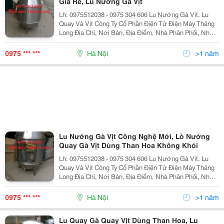
Giá Rẻ, Lu Nướng Gà Vịt
Lh: 0975512038 - 0975 304 606 Lu Nướng Gà Vịt, Lu
Quay Và Vịt Công Ty Cổ Phần Điện Tử Điện Máy Thăng
Long Địa Chỉ, Nơi Bán, Địa Điểm, Nhà Phân Phối, Nhà
Cung Cấp, Bán Buôn, Bán Lẻ Lu Nướng Vịt Lò Quay Vịt,
Lò Nướng Vịt, Chum Quay Vịt, Chum Nướn
0975 *** ***
Hà Nội
>1 năm
Lu Nướng Gà Vịt Công Nghệ Mới, Lò Nướng
Quay Gà Vịt Dùng Than Hoa Không Khói
Lh: 0975512038 - 0975 304 606 Lu Nướng Gà Vịt, Lu
Quay Và Vịt Công Ty Cổ Phần Điện Tử Điện Máy Thăng
Long Địa Chỉ, Nơi Bán, Địa Điểm, Nhà Phân Phối, Nhà
Cung Cấp, Bán Buôn, Bán Lẻ Lu Nướng Vịt Lò Quay Vịt,
Lò Nướng Vịt, Chum Quay Vịt, Chum Nướn
0975 *** ***
Hà Nội
>1 năm
Lu Quay Gà Quay Vịt Dùng Than Hoa, Lu