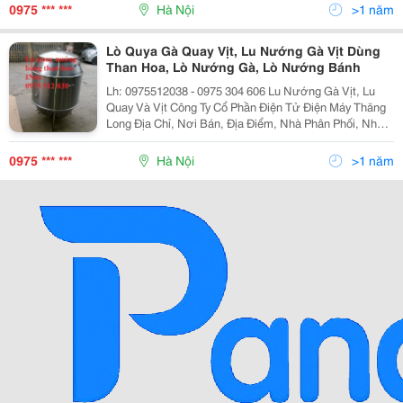
Lò Nướng Vịt, Chum Quay Vịt, Chum Nướn
0975 *** ***
Hà Nội
>1 năm
Lò Quya Gà Quay Vịt, Lu Nướng Gà Vịt Dùng
Than Hoa, Lò Nướng Gà, Lò Nướng Bánh
Lh: 0975512038 - 0975 304 606 Lu Nướng Gà Vịt, Lu
Quay Và Vịt Công Ty Cổ Phần Điện Tử Điện Máy Thăng
Long Địa Chỉ, Nơi Bán, Địa Điểm, Nhà Phân Phối, Nhà
Cung Cấp, Bán Buôn, Bán Lẻ Lu Nướng Vịt Lò Quay Vịt,
Lò Nướng Vịt, Chum Quay Vịt, Chum Nướn
0975 *** ***
Hà Nội
>1 năm