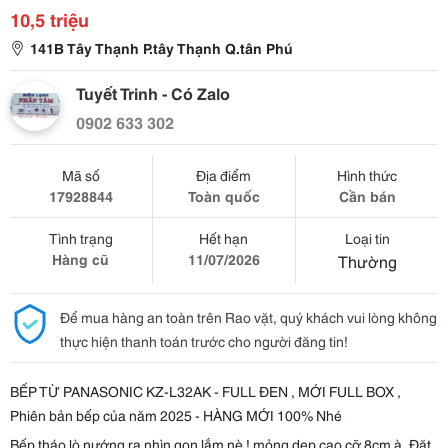
10,5 triệu
141B Tây Thạnh P.tây Thạnh Q.tân Phú
Tuyết Trinh - Có Zalo
0902 633 302
Mã số
Địa điểm
Hình thức
17928844
Toàn quốc
Cần bán
Tình trạng
Hết hạn
Loại tin
Hàng cũ
11/07/2026
Thường
Để mua hàng an toàn trên Rao vặt, quý khách vui lòng không
thực hiện thanh toán trước cho người đăng tin!
BẾP TỪ PANASONIC KZ-L32AK - FULL ĐEN , MỚI FULL BOX ,
Phiên bản bếp của năm 2025 - HÀNG MỚI 100% Nhé
Bếp tháo lò nướng ra nhìn gọn lắm nè ! mỏng dẹp cao cỡ 8cm à, Đặt