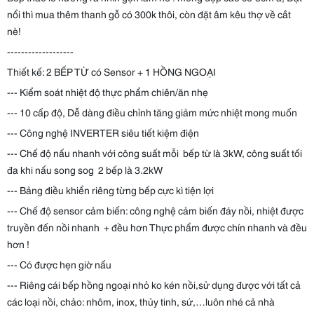
nổi thì mua thêm thanh gỗ có 300k thôi, còn đặt âm kêu thợ về cắt
nè!
-------------------
Thiết kế: 2 BẾP TỪ có Sensor + 1 HỒNG NGOẠI
--- Kiểm soát nhiệt độ thực phẩm chiên/ăn nhẹ
--- 10 cấp độ, Dễ dàng điều chỉnh tăng giảm mức nhiệt mong muốn
--- Công nghệ INVERTER siêu tiết kiệm điện
--- Chế độ nấu nhanh với công suất mỗi bếp từ là 3kW, công suất tối
đa khi nấu song sog 2 bếp là 3.2kW
--- Bảng điều khiển riêng từng bếp cực kì tiện lợi
--- Chế độ sensor cảm biến: công nghệ cảm biến đáy nồi, nhiệt được
truyền đến nồi nhanh + đều hơn Thực phẩm được chín nhanh và đều
hơn !
--- Có được hẹn giờ nấu
--- Riêng cái bếp hồng ngoại nhỏ ko kén nồi,sử dụng được với tất cả
các loại nồi, chảo: nhôm, inox, thủy tinh, sứ,…luôn nhé cả nhà