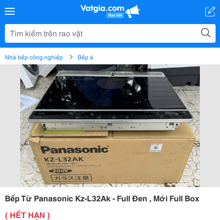
Nhà bếp công nghiệp
Bếp á
Bếp Từ Panasonic Kz-L32Ak - Full Đen , Mới Full Box
( HẾT HẠN )