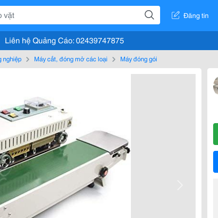
Đăng tin
Liên hệ Quảng Cáo: 02439747875
g nghiệp
Máy cắt, đóng mở các loại
Máy đóng gói