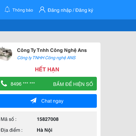
Đăng nhập / Đăng ký
Thông báo
Công Ty Tnhh Công Nghệ Ans
Công ty TNHH Công nghệ ANS
HẾT HẠN
8496 *** ***
BẤM ĐỂ HIỆN SỐ
Chat ngay
Mã số :
15827008
Địa điểm :
Hà Nội