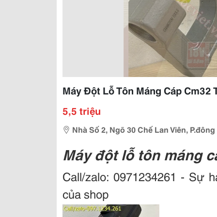
Máy Đột Lỗ Tôn Máng Cáp Cm32 T
5,5 triệu
Nhà Số 2, Ngõ 30 Chế Lan Viên, P.đông
Máy đột lỗ tôn máng c
Call/zalo: 0971234261
- Sự hà
của shop