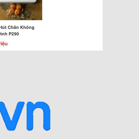
Hút Chân Không
Đình P290
riệu