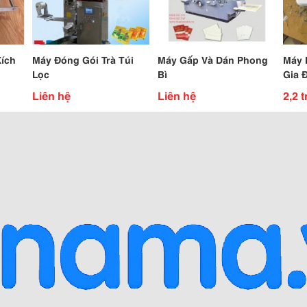
Xích
Máy Đóng Gói Trà Túi
Máy Gấp Và Dán Phong
Máy 
Lọc
Bì
Gia 
Liên hệ
Liên hệ
2,2 t