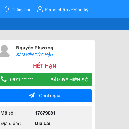
Đăng nhập / Đăng ký
Thông báo
Nguyễn Phượng
SÂM YẾN DỨC HẬU
HẾT HẠN
0971 *** ***
BẤM ĐỂ HIỆN SỐ
Chat ngay
Mã số :
17879081
Địa điểm :
Gia Lai