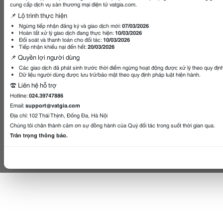
cung cấp dịch vụ sàn thương mại điện tử vatgia.com.
📌 Lộ trình thực hiện
Ngừng tiếp nhận đăng ký và giao dịch mới:
07/03/2026
Hoàn tất xử lý giao dịch đang thực hiện:
10/03/2026
Đối soát và thanh toán cho đối tác:
10/03/2026
Tiếp nhận khiếu nại đến hết:
20/03/2026
📌 Quyền lợi người dùng
Các giao dịch đã phát sinh trước thời điểm ngừng hoạt động được xử lý theo quy địn
Dữ liệu người dùng được lưu trữ/bảo mật theo quy định pháp luật hiện hành.
☎️ Liên hệ hỗ trợ
Hotline:
024.39747886
Email:
support@vatgia.com
Địa chỉ: 102 Thái Thịnh, Đống Đa, Hà Nội
Chúng tôi chân thành cảm ơn sự đồng hành của Quý đối tác trong suốt thời gian qua.
Trân trọng thông báo.