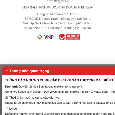
MUA SẮM HẠNH PHÚC, KINH DOANH HIỆU QUẢ
Công ty Cổ phần VNP Group.
Số GCNDT: 0102015284, cấp ngày 21/06/2012
Nơi cấp: Sở kế hoạch và đầu tư thành phố Hà Nội
Trụ sở chính: 102 Thái Thịnh, P. Trung Liệt, Hà Nội
⚠️ Thông báo quan trọng
THÔNG BÁO NGỪNG CUNG CẤP DỊCH VỤ SÀN THƯƠNG MẠI ĐIỆN T
Kính gửi:
Quý đối tác của Sàn thương mại điện tử vatgia.com
Công ty Cổ phần VNP Group – Đơn vị vận hành Sàn thương mại điện tử vatgia.com – trân
📅 Thời điểm ngừng cung cấp dịch vụ
Chúng tôi sẽ chính thức ngừng cung cấp dịch vụ Sàn thương mại điện tử vatgia.com kể 
📌 Lý do
Nhằm phù hợp với định hướng và chiến lược phát triển hoạt động kinh doanh trong giai 