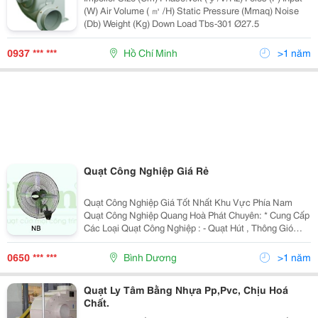
(W) Air Volume ( ㎥ /H) Static Pressure (Mmaq) Noise
(Db) Weight (Kg) Down Load Tbs-301 Ø27.5
0937 *** ***
Hồ Chí Minh
>1 năm
Quạt Công Nghiệp Giá Rẻ
Quạt Công Nghiệp Giá Tốt Nhất Khu Vực Phía Nam
Quạt Công Nghiệp Quang Hoà Phát Chuyên: * Cung Cấp
Các Loại Quạt Công Nghiệp : - Quạt Hút , Thông Gió
Công Nghiệp Vuông Từ 400Mm Đến 1700Mm -Quạt Hút
Hướng Trục Tròn 1/2 Hp Đến 50 Hp -
0650 *** ***
Bình Dương
>1 năm
Quạt Ly Tâm Bằng Nhựa Pp,Pvc, Chịu Hoá
Chất.