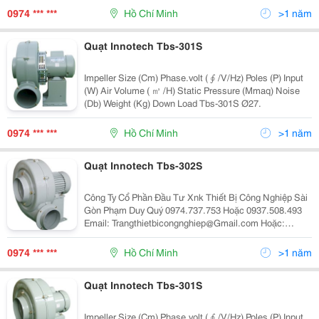
0974 *** ***
Hồ Chí Minh
>1 năm
Quạt Innotech Tbs-301S
Impeller Size (Cm) Phase.volt ( ∮ /V/Hz) Poles (P) Input
(W) Air Volume ( ㎥ /H) Static Pressure (Mmaq) Noise
(Db) Weight (Kg) Down Load Tbs-301S Ø27.
0974 *** ***
Hồ Chí Minh
>1 năm
Quạt Innotech Tbs-302S
Công Ty Cổ Phần Đầu Tư Xnk Thiết Bị Công Nghiệp Sài
Gòn Phạm Duy Quý 0974.737.753 Hoặc 0937.508.493
Email: Trangthietbicongnghiep@Gmail.com Hoặc:
Vandonghonuoc@Gmail.com Impeller Size (Cm)
0974 *** ***
Hồ Chí Minh
>1 năm
Quạt Innotech Tbs-301S
Impeller Size (Cm) Phase.volt ( ∮ /V/Hz) Poles (P) Input