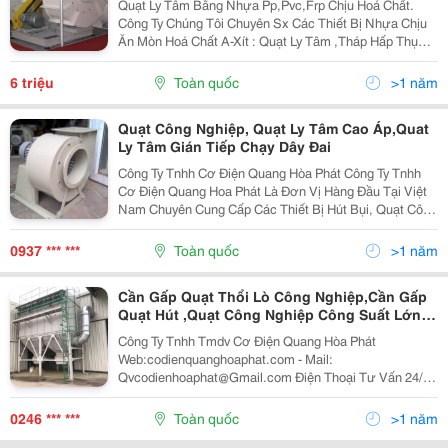
Quạt Ly Tâm Bằng Nhựa Pp,Pvc,Frp Chịu Hoá Chất.
Công Ty Chúng Tôi Chuyên Sx Các Thiết Bị Nhựa Chịu
Ăn Mòn Hoá Chất A-Xít : Quạt Ly Tâm ,Tháp Hấp Thụ
Trong Việc Sử Lý Khí Thải Công Nghiệp Bằng Vật Liệu
Nhựa Pp,Pepvc,Frpcompositte, Ống Thải Khí Độc Bằn
6 triệu
Toàn quốc
>1 năm
Quạt Công Nghiệp, Quạt Ly Tâm Cao Áp,Quat
Ly Tâm Gián Tiếp Chạy Dây Đai
Công Ty Tnhh Cơ Điện Quang Hòa Phát Công Ty Tnhh
Cơ Điện Quang Hoa Phát Là Đơn Vị Hàng Đầu Tại Việt
Nam Chuyên Cung Cấp Các Thiết Bị Hút Bụi, Quạt Công
Nghiệp, Khử Mùi, Khói Và Thông Gió Nhà Xưởng Công
Nghiệp. Công Ty Tnhh Cơ Điện Quang Hoa Phá
0937 *** ***
Toàn quốc
>1 năm
Cần Gấp Quạt Thổi Lò Công Nghiệp,Cần Gấp
Quạt Hút ,Quạt Công Nghiệp Công Suất Lớn
Hàng Sẵn Ngay
Công Ty Tnhh Tmdv Cơ Điện Quang Hòa Phát
Web:codienquanghoaphat.com - Mail:
Qvcodienhoaphat@Gmail.com Điện Thoại Tư Vấn 24/24
: 0986.952.012 &Ndash; 0937.301.301 Giao Hàng Miễn
Phí Nội Thành Hà Nội.tphcm Xin Trân Trọng Cảm Ơn!!!!!
0246 *** ***
Toàn quốc
>1 năm
Cung...