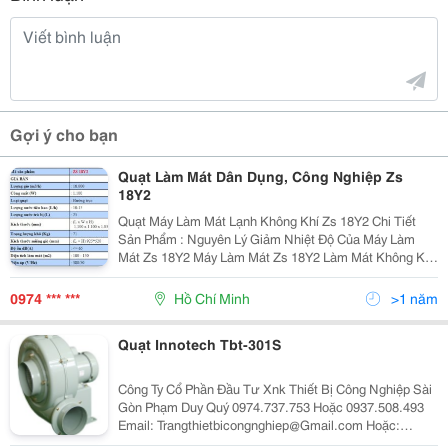
Gợi ý cho bạn
Quạt Làm Mát Dân Dụng, Công Nghiệp Zs
18Y2
Quạt Máy Làm Mát Lạnh Không Khí Zs 18Y2 Chi Tiết
Sản Phẩm : Nguyên Lý Giảm Nhiệt Độ Của Máy Làm
Mát Zs 18Y2 Máy Làm Mát Zs 18Y2 Làm Mát Không Khí
Nhờ Quá Trình Bay Hơi Nước Hấp Thụ Hơi Nóng.
Không Khí Nóng (Nhiệt Độ Cao) Xung Quanh Máy Làm
0974 *** ***
Hồ Chí Minh
>1 năm
Mát Zs
Quạt Innotech Tbt-301S
Công Ty Cổ Phần Đầu Tư Xnk Thiết Bị Công Nghiệp Sài
Gòn Phạm Duy Quý 0974.737.753 Hoặc 0937.508.493
Email: Trangthietbicongnghiep@Gmail.com Hoặc:
Vandonghonuoc@Gmail.com Im