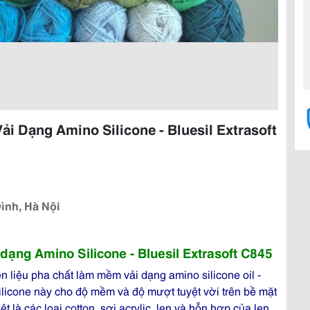
i Dạng Amino Silicone - Bluesil Extrasoft
Đình, Hà Nội
dạng Amino Silicone - Bluesil Extrasoft C845
liệu pha chất làm mềm vải dạng amino silicone oil -
ilicone này cho độ mềm và độ mượt tuyệt vời trên bề mặt
ệt là các loại cotton, sợi acrylic, len và hỗn hợp của len.