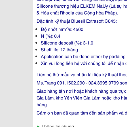
Silicone thương hiệu ELKEM NaUy (Là sự h
& Hóa chất Rhodia của Cộng hòa Pháp).
Đặc tính kỹ thuật Bluesil Extrasoft C845:
2
Độ nhớt mm
/s: 4500
N (%): 0.4
Silicone deposit (%): 3-1.0
Shelf life: 12 tháng
Application can be done either by padding 
Xin vui lòng liên hệ với chúng tôi để nhận
Liên hệ thử mẫu và nhận tài liệu kỹ thuật theo
Ms. Trang 091.1502.290 - 024.3995.9799 
Giao hàng tận nơi hoặc khách hàng qua trực
Gia Lâm, kho Yên Viên Gia Lâm hoặc kho hà
hàng.
Cám ơn bạn đã quan tâm đến sản phẩm và dị
▶
Thông tin chung