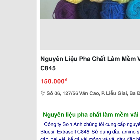
Nguyên Liệu Pha Chất Làm Mềm Vả
C845
₫
150.000
Số 06, 127/56 Văn Cao, P. Liễu Giai, Ba 
Nguyên liệu pha chất làm mềm vải 
Công ty Sơn Anh chúng tôi cung cấp nguyên 
Bluesil Extrasoft C845. Sử dụng dầu amino s
các loại vải, kể cả vải mỏng và vải dày, đặc bi