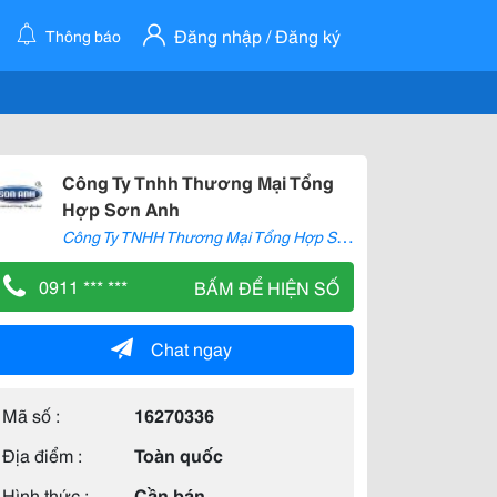
Đăng nhập / Đăng ký
Thông báo
Công Ty Tnhh Thương Mại Tổng
Hợp Sơn Anh
C
ông Ty TNHH Thương Mại Tổng Hợp Sơn Anh
0911 *** ***
BẤM ĐỂ HIỆN SỐ
Chat ngay
Mã số :
16270336
Địa điểm :
Toàn quốc
Hình thức :
Cần bán