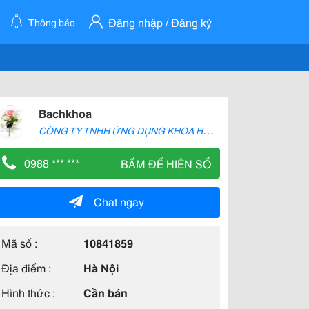
Đăng nhập / Đăng ký
Thông báo
Bachkhoa
C
ÔNG TY TNHH ỨNG DỤNG KHOA HỌC QUỐC TẾ BÁCH KHOA JAVIN
0988 *** ***
BẤM ĐỂ HIỆN SỐ
Chat ngay
Mã số :
10841859
Địa điểm :
Hà Nội
Hình thức :
Cần bán