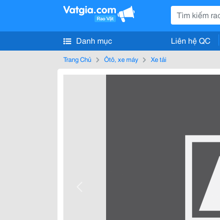
Danh mục
Liên hệ QC
Trang Chủ
Ôtô, xe máy
Xe tải