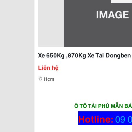
Xe 650Kg ,870Kg Xe Tải Dongben 
Liên hệ
Hcm
Ô TÔ TẢI PHÚ MẪN B
Hotline:
09 