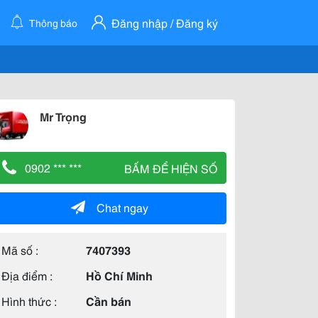
Đăng nhập / Đăng ký
Thông báo
Mr Trọng
0902 *** ***
BẤM ĐỂ HIỆN SỐ
Chat ngay
Mã số :
7407393
Địa điểm :
Hồ Chí Minh
Hình thức :
Cần bán