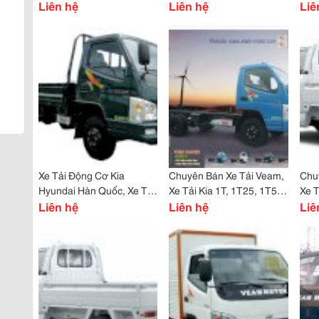
1T5, 1T9, 2T, 2T5
Liên hệ
1T9, 2T, 2T5, 3T, 3T5, 4T5
Liên hệ
Bán
Liê
Xe Tải Động Cơ Kia
Chuyên Bán Xe Tải Veam,
Chu
Hyundai Hàn Quốc, Xe Tải
Xe Tải Kia 1T, 1T25, 1T5,
Xe T
Veam 990Kg 1T25, 1T5,
Liên hệ
1T9, 2T, 2T5 Bán Trả Góp
Liên hệ
Giá 
Liê
1T9, 2T, 2T5, 3T Giá Tốt
Lãi Suất Thấp
650