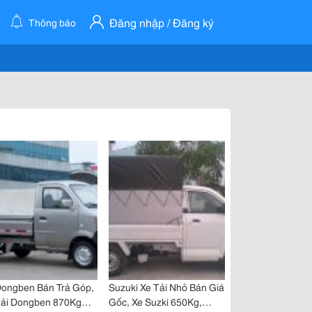
Đăng nhập / Đăng ký
Thông báo
Dongben Bán Trả Góp,
Suzuki Xe Tải Nhỏ Bán Giá
Tải Dongben 870Kg
Gốc, Xe Suzki 650Kg,