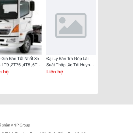
 Giá Bán Tốt Nhất Xe
Đại Lý Bán Trả Góp Lãi
 1T9 ,2T76 ,4T5 ,6T4
Suất Thấp ,Xe Tải Huyndai
 ,16T Giá Bán Thấp
n hệ
1,25Tấn 2,5Tấn 3,5Tấn
Liên hệ
t
Giá Bán Tốt Nhất
ổ phần VNP Group