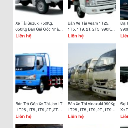
Xe Tải Suzuki 750Kg,
Bán Xe Tải Veam 1T25,
Đại 
650Kg Bán Giá Gốc Nhà
1T5, 1T9, 2T, 2T5, 990Kg
990K
Máy
Liên hệ
1T Bán Giá Gốc, Bán Trả
Liên hệ
2T5
Liê
Góp
Bán Trả Góp Xe Tải Jac 1T
Bán Xe Tải Vinaxuki 990Kg
Đại
,1T25 ,1T5 ,1T9 ,2T ,2T5
1T25 ,1T5 ,1T9 ,2T ,1T98
Xe T
Giá Rẻ Nhất
Liên hệ
,1T95 Bán Trả Góp Lãi
Liên hệ
Suất
Liê
Suất Thấp