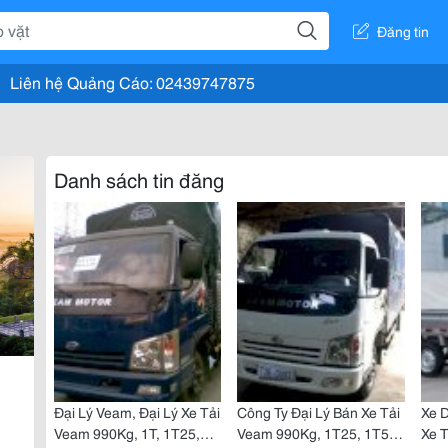
Đăng tin
Liên hệ Quảng Cáo: 02439747875
Danh sách tin đăng
Đại Lý Veam, Đại Lý Xe Tải
Công Ty Đại Lý Bán Xe Tải
Xe 
Veam 990Kg, 1T, 1T25,
Veam 990Kg, 1T25, 1T5,
Xe 