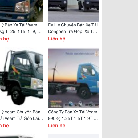
Lý Bán Xe Tải Veam
Đại Lý Chuyên Bán Xe Tải
g 1T25, 1T5, 1T9, 2T,
Dongben Trả Góp, Xe Tải
 Bán Giá Gốc Nhà Máy
n hệ
Dongben 870Kg Bán Giá
Liên hệ
Thấp Nhất
 Lý Veam Chuyên Bán
Công Ty Bán Xe Tải Veam
ải Veam Trả Góp Lãi
990Kg 1,25T 1,5T 1,9T 2T
 Thấp .
n hệ
2,5T
Liên hệ