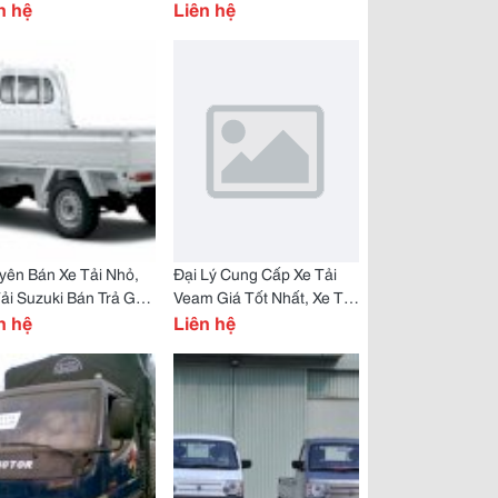
 Giá Gốc Nhà Máy
n hệ
750Kg Bán Trả Góp
Liên hệ
yên Bán Xe Tải Nhỏ,
Đại Lý Cung Cấp Xe Tải
ải Suzuki Bán Trả Góp
Veam Giá Tốt Nhất, Xe Tải
Gốc Nhà Máy, Suzuki
n hệ
Veam 990Kg 1T25, 1T5,
Liên hệ
Kg, 750Kg
1T9, 2T, 2T5, 3T, 3T5 Bán
Rẻ