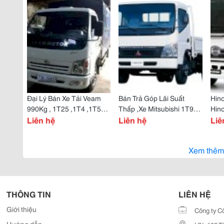
Đại Lý Bán Xe Tải Veam
Bán Trả Góp Lãi Suất
Hino
990Kg , 1T25 ,1T4 ,1T5
Thấp ,Xe Mitsubishi 1T9
Hino
,1T9 ,2T5 .
Liên hệ
,3T5 ,4T5 Xe Thùng Lửng
Liên hệ
,9T4
Liê
Thùng Kín ,Thùng Mui Phủ
Nhấ
Xem thêm
THÔNG TIN
LIÊN HỆ
Giới thiệu
Công ty C