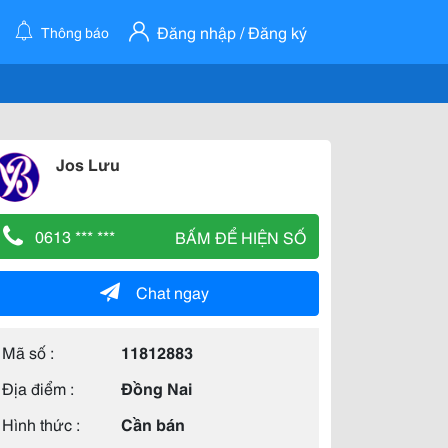
Đăng nhập / Đăng ký
Thông báo
Jos Lưu
0613 *** ***
BẤM ĐỂ HIỆN SỐ
Chat ngay
Mã số :
11812883
Địa điểm :
Đồng Nai
Hình thức :
Cần bán