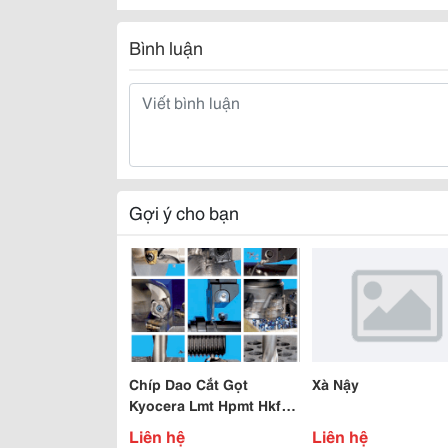
Bình luận
Gợi ý cho bạn
Chíp Dao Cắt Gọt
Xà Nậy
Kyocera Lmt Hpmt Hkf
Lưỡi Cưa Vòng Lenox
Liên hệ
Liên hệ
Tại Hà Nội