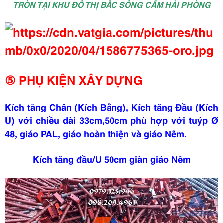
TRÒN TẠI KHU ĐÔ THỊ BẮC SÔNG CẤM HẢI PHÒNG
⑤ PHỤ KIỆN XÂY DỰNG
Kích tăng Chân (Kích Bằng), Kích tăng Đầu (Kích
U) với chiều dài 33cm,50cm phù hợp với tuýp
Ø
48, giáo PAL, giáo hoàn thiện và giáo Nêm.
Kích tăng đầu/U 50cm giàn giáo Nêm