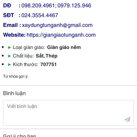
DĐ :
098.209.4961; 0979.125.946
SĐT :
024.3554.4467
Email :
xaydungtunganh@gmail.com
Website:
https://giangiaotunganh.com
▶
Loại giàn giáo:
Giàn giáo nêm
▶
Chất liệu:
Sắt, Thép
▶
Kích thước:
707751
Từ khóa gợi ý:
Bình luận
Gợi ý cho bạn