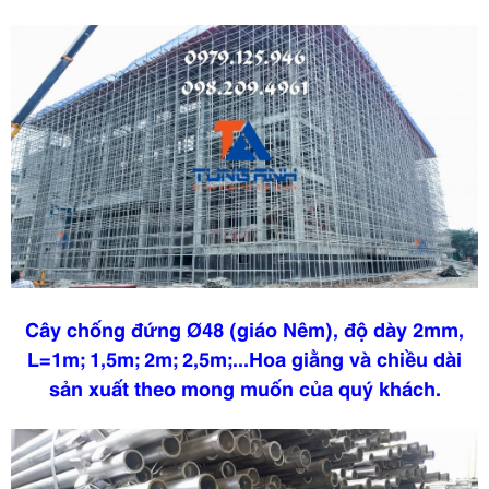
Cây chống đứng Ø48 (giáo Nêm), độ dày 2mm,
L=1m; 1,5m; 2m; 2,5m;...Hoa giằng và chiều dài
sản xuất theo mong muốn của quý khách.