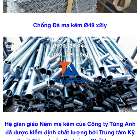
Chống Đà mạ kẽm Ø48 x2ly
Hệ giàn giáo Nêm mạ kẽm của Công ty Tùng Anh
đã được kiểm định chất lượng bởi Trung tâm Kỹ