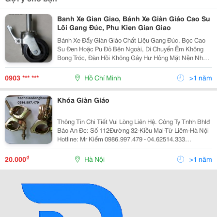
Banh Xe Gian Giao, Bánh Xe Giàn Giáo Cao Su
Lõi Gang Đúc, Phu Kien Gian Giao
Bánh Xe Đẩy Giàn Giáo Chất Liệu Gang Đúc, Bọc Cao
Su Đen Hoặc Pu Đỏ Bên Ngoài, Di Chuyển Êm Không
Bong Tróc, Đàn Hồi Không Gây Hư Hỏng Mặt Nền Nhà
Khi Di Chuyển Giàn Giáo. Ổ Bi Đũa Giúp Di Chuyển Êm,
Càng Bánh Xe Làm Bằng Thép Trục Tiêu C
0903 *** ***
Hồ Chí Minh
>1 năm
Khóa Giàn Giáo
Thông Tin Chi Tiết Vui Lòng Liên Hệ. Công Ty Tnhh Bhlđ
Bảo An Đc: Số 112Đường 32-Kiều Mai-Từ Liêm-Hà Nội
Hotline: Mr Kiểm 0986.997.479 - 04.62514.333
Http://Baoholaodongbaoan.vn
₫
20.000
Hà Nội
>1 năm