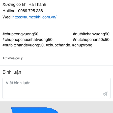
Xưởng cơ khí Hà Thành  
Hotline:  0989.725.236
Wed: 
https://trumcokhi.com.vn/
#chụptrongvuong50, #nutbitchanvuong50, 
#chuphopchucnhatvuong50, #nutchupchan50x50, 
#nutbitchandevuong50, #chupchande, #chuptrong
Từ khóa gợi ý:
Bình luận