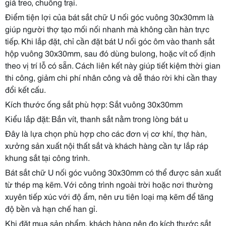
giá treo, chuồng trại.
Điểm tiện lợi của bát sắt chữ U nối góc vuông 30x30mm là
giúp người thợ tạo mối nối nhanh mà không cần hàn trực
tiếp. Khi lắp đặt, chỉ cần đặt bát U nối góc ôm vào thanh sắt
hộp vuông 30x30mm, sau đó dùng bulong, hoặc vít cố định
theo vị trí lỗ có sẵn. Cách liên kết này giúp tiết kiệm thời gian
thi công, giảm chi phí nhân công và dễ tháo rời khi cần thay
đổi kết cấu.
Kích thước ống sắt phù hợp: Sắt vuông 30x30mm
Kiểu lắp đặt: Bắn vít, thanh sắt nằm trong lòng bát u
Đây là lựa chọn phù hợp cho các đơn vị cơ khí, thợ hàn,
xưởng sản xuất nội thất sắt và khách hàng cần tự lắp ráp
khung sắt tại công trình.
Bát sắt chữ U nối góc vuông 30x30mm có thể được sản xuất
từ thép mạ kẽm. Với công trình ngoài trời hoặc nơi thường
xuyên tiếp xúc với độ ẩm, nên ưu tiên loại mạ kẽm để tăng
độ bền và hạn chế han gỉ.
Khi đặt mua sản phẩm, khách hàng nên đo kích thước sắt