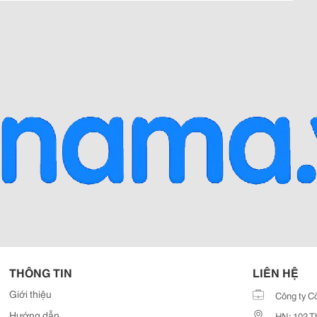
THÔNG TIN
LIÊN HỆ
Giới thiệu
Công ty C
Hướng dẫn
HN: 102 T