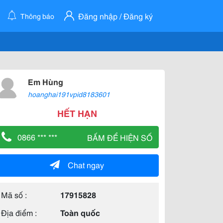
Đăng nhập / Đăng ký
Thông báo
Em Hùng
hoanghai191vpid8183601
HẾT HẠN
0866 *** ***
BẤM ĐỂ HIỆN SỐ
Chat ngay
Mã số :
17915828
Địa điểm :
Toàn quốc