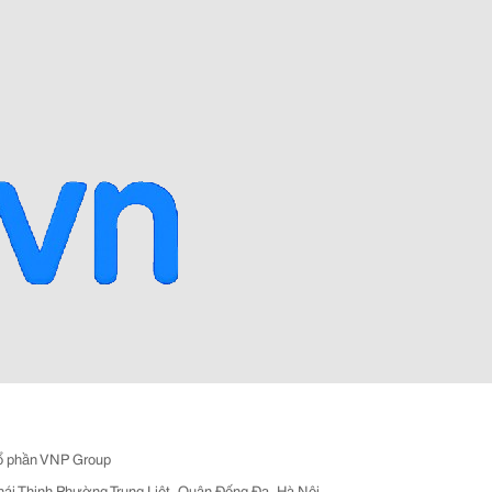
ổ phần VNP Group
hái Thịnh Phường Trung Liệt, Quận Đống Đa, Hà Nội