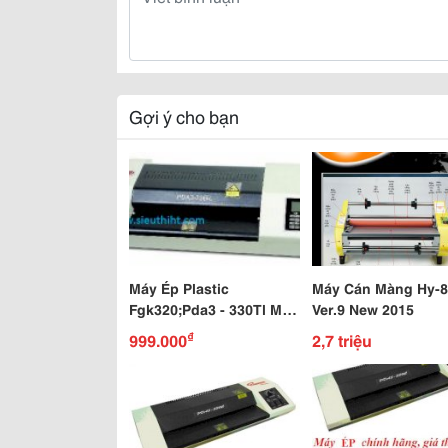
Gợi ý cho bạn
Máy Ép Plastic
Máy Cán Màng Hy-8
Fgk320;Pda3 - 330Tl Mới
Ver.9 New 2015
Về Đầy Kho Giá Chiến
₫
999.000
2,7 triệu
Đầu