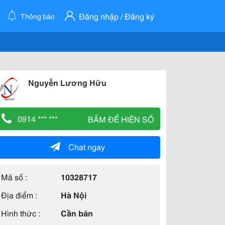
Đăng nhập / Đăng ký
Thông báo
Nguyễn Lương Hữu
0914 *** ***
BẤM ĐỂ HIỆN SỐ
Chat ngay
Mã số :
10328717
Địa điểm :
Hà Nội
Hình thức :
Cần bán