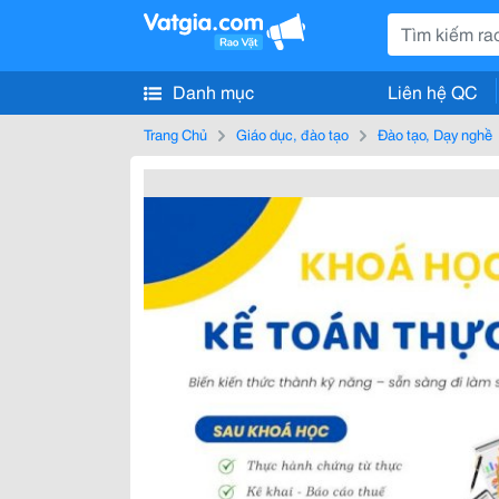
Danh mục
Liên hệ QC
Trang Chủ
Giáo dục, đào tạo
Đào tạo, Dạy nghề