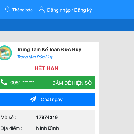
Đăng nhập / Đăng ký
Thông báo
Trung Tâm Kế Toán Đức Huy
Trung tâm Đức Huy
HẾT HẠN
0981 *** ***
BẤM ĐỂ HIỆN SỐ
Chat ngay
Mã số :
17874219
Địa điểm :
Ninh Bình