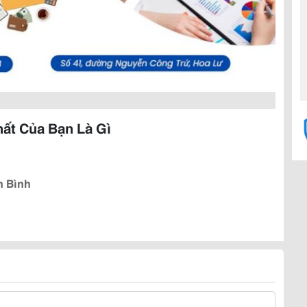
hất Của Bạn Là Gì
h Bình