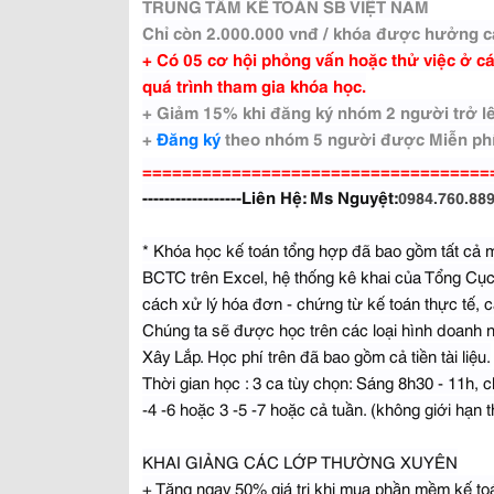
TRUNG TÂM KẾ TOÁN SB VIỆT NAM
Chỉ còn 2.000.000 vnđ / khóa được hưởng cá
+ Có 05 cơ hội phỏng vấn hoặc thử việc ở c
quá trình tham gia khóa học.
+ Giảm 15% khi đăng ký nhóm 2 người trở l
+
Đăng ký
theo nhóm 5 người được Miễn phí
===================================
------------------Liên Hệ: Ms Nguyệt:
0984.760.88
* Khóa học kế toán tổng hợp đã bao gồm tất cả mọ
BCTC trên Excel, hệ thống kê khai của Tổng Cụ
cách xử lý hóa đơn - chứng từ kế toán thực tế, cá
Chúng ta sẽ được học trên các loại hình doanh 
Xây Lắp. Học phí trên đã bao gồm cả tiền tài liệu.
Thời gian học : 3 ca tùy chọn: Sáng 8h30 - 11h, chi
-4 -6 hoặc 3 -5 -7 hoặc cả tuần. (không giới hạn t
KHAI GIẢNG CÁC LỚP THƯỜNG XUYÊN
+ Tặng ngay 50% giá trị khi mua phần mềm kế t