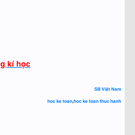
g kí học
SB Việt Nam
hoc ke toan
,
hoc ke toan thuc hanh