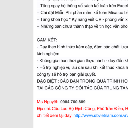
+ Tặng ngay hệ thống sổ sách kế toán trên Excel 
+ Cài đặt Miễn Phí phần mềm kế toán Misa có b
+ Tặng khóa học “ Kỹ năng viết CV - phỏng vấn xi
+ Những bạn chưa thành thạo về tin học văn ph
CAM KẾT:
- Dạy theo hình thức kèm cặp, đảm bảo chất lượ
kinh nghiệm
- Không giới hạn thời gian thực hành - dạy đến k
- Hỗ trợ nghiệp vụ lâu dài sau khi kết thúc khóa
công ty sẽ hỗ trợ bạn giải quyết.
ĐẶC BIỆT : CÁC BẠN TRONG QUÁ TRÌNH H
TẠI CÁC CÔNG TY ĐỐI TÁC CỦA TRUNG TÂ
Ms Nguyệt:
0984.760.889
Địa chỉ: Câu Lạc Bộ Định Công, Phố Trần Điền, 
chi tiết xem tại đây:
http://www.sbvietnam.com.vn