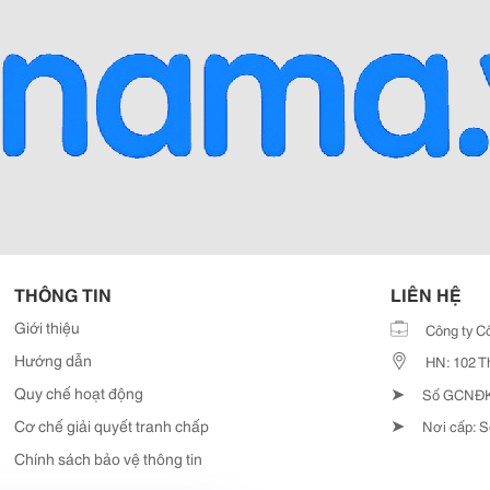
THÔNG TIN
LIÊN HỆ
Giới thiệu
Công ty C
Hướng dẫn
HN: 102 T
➤
Quy chế hoạt động
Số GCNĐKD
➤
Cơ chế giải quyết tranh chấp
Nơi cấp: S
Chính sách bảo vệ thông tin