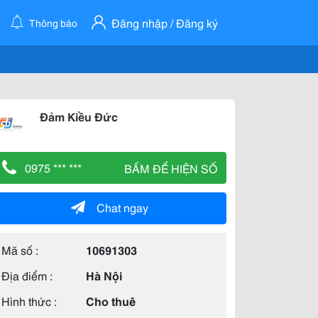
Đăng nhập / Đăng ký
Thông báo
Đảm Kiều Đức
0975 *** ***
BẤM ĐỂ HIỆN SỐ
Chat ngay
Mã số :
10691303
Địa điểm :
Hà Nội
Hình thức :
Cho thuê