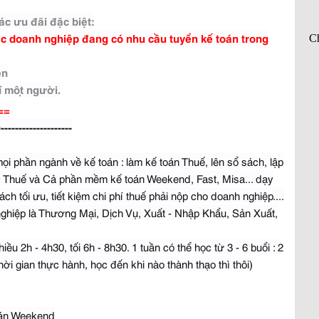
c ưu đãi đặc biệt:
ác doanh nghiệp đang có nhu cầu tuyển kế toán trong
ên
 một người.
==
--------------------
9
i phần ngành về kế toán : làm kế toán Thuế, lên sổ sách, lập
c Thuế và Cả phần mềm kế toán Weekend, Fast, Misa... dạy
ch tối ưu, tiết kiệm chi phí thuế phải nộp cho doanh nghiệp....
nghiệp là Thương Mại, Dịch Vụ, Xuất - Nhập Khẩu, Sản Xuất,
ều 2h - 4h30, tối 6h - 8h30. 1 tuần có thể học từ 3 - 6 buổi : 2
hời gian thực hành, học đến khi nào thành thạo thì thôi)
oán Weekend