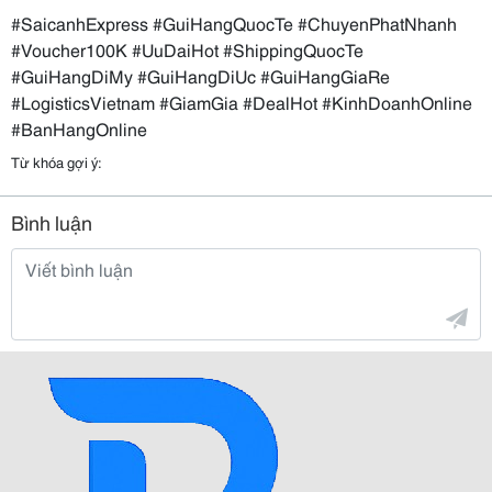
#SaicanhExpress #GuiHangQuocTe #ChuyenPhatNhanh
#Voucher100K #UuDaiHot #ShippingQuocTe
#GuiHangDiMy #GuiHangDiUc #GuiHangGiaRe
#LogisticsVietnam #GiamGia #DealHot #KinhDoanhOnline
#BanHangOnline
Từ khóa gợi ý:
Bình luận