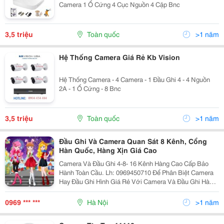
Camera 1 Ổ Cứng 4 Cục Nguồn 4 Cặp Bnc
3,5 triệu
Toàn quốc
>1 năm
Hệ Thống Camera Giá Rẻ Kb Vision
Hệ Thống Camera - 4 Camera - 1 Đầu Ghi 4 - 4 Nguồn
2A - 1 Ổ Cứng - 8 Bnc
3,5 triệu
Toàn quốc
>1 năm
Đầu Ghi Và Camera Quan Sát 8 Kênh, Cổng
Hàn Quốc, Hàng Xịn Giá Cao
Camera Và Đầu Ghi 4-8- 16 Kênh Hàng Cao Cấp Bảo
Hành Toàn Cầu. Lh: 0969450710 Để Phân Biệt Camera
Hay Đầu Ghi Hình Giá Rẻ Với Camera Và Đầu Ghi Hàn
Quốc Rất Đơn Giản: Hàng Chính Hãng Hàn Quốc Thì To
Hơn, Nặng Hơn, Nét Hơn...và Đắt Hơn Khá Nhiều- Đ
0969 *** ***
Hà Nội
>1 năm