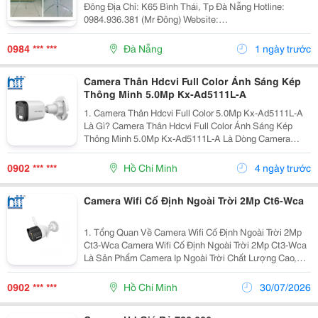
Đông Địa Chỉ: K65 Bình Thái, Tp Đà Nẵng Hotline:
0984.936.381 (Mr Đông) Website:
Http://Gianhangvn.com/Standeedn Email:
Standeedn@Gmail.com Facebook:
0984 *** ***
Đà Nẵng
1 ngày trước
Https://Www.facebook.com/Standeedn?Fre
Camera Thân Hdcvi Full Color Ánh Sáng Kép
Thông Minh 5.0Mp Kx-Ad5111L-A
1. Camera Thân Hdcvi Full Color 5.0Mp Kx-Ad5111L-A
Là Gì? Camera Thân Hdcvi Full Color Ánh Sáng Kép
Thông Minh 5.0Mp Kx-Ad5111L-A Là Dòng Camera
Quan Sát Thế Hệ Mới Sử Dụng Công Nghệ Hdcvi Tiên
Tiến, Cho Phép Truyền Tải Hình Ảnh Độ Phân Giải Cao...
0902 *** ***
Hồ Chí Minh
4 ngày trước
Camera Wifi Cố Định Ngoài Trời 2Mp Ct6-Wca
1. Tổng Quan Về Camera Wifi Cố Định Ngoài Trời 2Mp
Ct3-Wca Camera Wifi Cố Định Ngoài Trời 2Mp Ct3-Wca
Là Sản Phẩm Camera Ip Ngoài Trời Chất Lượng Cao,
Được Thiết Kế Để Giám Sát Khu Vực Ngoài Trời Với
Hình Ảnh Chuẩn Full Hd 1080P, Đàm Thoại Hai...
0902 *** ***
Hồ Chí Minh
30/07/2026