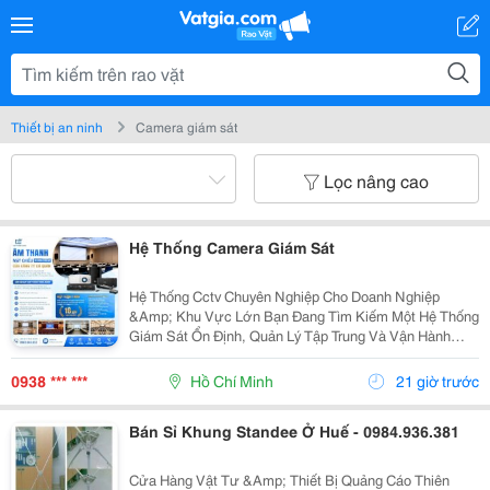
Thiết bị an ninh
Camera giám sát
Lọc nâng cao
Hệ Thống Camera Giám Sát
Hệ Thống Cctv Chuyên Nghiệp Cho Doanh Nghiệp
&Amp; Khu Vực Lớn Bạn Đang Tìm Kiếm Một Hệ Thống
Giám Sát Ổn Định, Quản Lý Tập Trung Và Vận Hành
Liên Tục 24/7? Hợp Thành Thịnh Cung Cấp Giải Pháp
Cctv Toàn Diện, Đáp Ứng Nhu Cầu Giám Sát Cho Nhiều
0938 *** ***
Hồ Chí Minh
21 giờ trước
Mô...
Bán Sỉ Khung Standee Ở Huế - 0984.936.381
Cửa Hàng Vật Tư &Amp; Thiết Bị Quảng Cáo Thiên