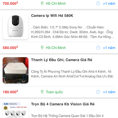
Thêm 1 Tên Miền Trị Giá 300.000Đ Sử...
₫
700.000
Hồ Chí Minh
>1 năm
Camera Ip Wifi Hd 580K
. Cảm Biến: 1/2.7'' 2.0Mp Sony Nir . . Chuẩn Nén:
H.265/H.264 . Chế Độ Icr, Dwdr, 3Ddnr, Awb, Agc . Ống
Kính Cố Định: 3.6Mm Góc Nhìn 89 Độ . Tầm Xa Hồng
Ngoại: 10M . Hỗ Trợ Tính Năng Thông Minh: Theo Dõi
Đối Tượng, Phát Hiện Chuyển Động,...
₫
580.000
Hồ Chí Minh
>1 năm
Thanh Lý Đầu Ghi, Camera Giá Rẻ
Công Ty Ái Phương Thanh Lý Đầu Ghi Ahd 4 Kênh, 16
Kênh, Camera An Ninh Ahd/Cvi/Tvi/Analog Giá Ưu Đãi:
₫
180.000
Toàn quốc
>1 năm
Trọn Bộ 4 Camera Kb Vision Giá Rẻ
Trọn Bộ Hệ Thống Camera Quan Sát 1 Đầu Ghi 4