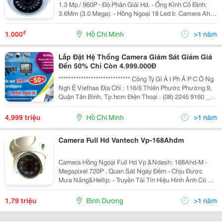
1.3 Mp / 960P - Độ Phân Giải Hd. - Ống Kính Cố Định:
3.6Mm (3.0 Mega). - Hồng Ngoại 18 Led Ir. Camera Ahd
Tca-52413 - 1.3 Mp / 960P - Độ Phân Giải Hd - Ống Kính
Cố Định: 3.6Mm (
₫
1.000
Hồ Chí Minh
>1 năm
Lắp Đặt Hệ Thống Camera Giám Sát Giảm Giá
Đến 50% Chỉ Còn 4.999.000Đ
***************************** Công Ty Gi Ả I Ph Á P C Ô Ng
Ngh Ệ Viethas Địa Chỉ : 116/6 Thiên Phước Phường 9,
Quận Tân Bình, Tp.hcm Điện Thoại : (08) 2245 9160 _
Website : Sieuthihangcongnghe.com Email :
Duchuy@Viethas.com &Quot;Côn
4,999 triệu
Hồ Chí Minh
>1 năm
Camera Full Hd Vantech Vp-168Ahdm
Camera Hồng Ngoại Full Hd Vp &Ndash; 168Ahd-M -
Megapixel 720P . Quan Sát Ngày Đêm - Chịu Được
Mưa Nắng&Hellip; - Truyền Tải Tín Hiệu Hình Ảnh Có Độ
Nét Cao ( Hd ) Với Khoảng Cách Lên Đến 500 Mét . - Đạt
Chuẩn Ip66 Về Chống Bám Bụi,
1,79 triệu
Bình Dương
>1 năm