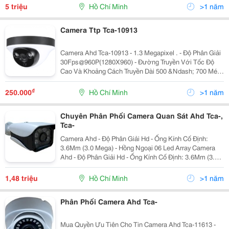
Internet Công Nghệ Cao.hỗ Trợ Xem Hình Trên Tivi,M
5 triệu
Hồ Chí Minh
>1 năm
Camera Ttp Tca-10913
Camera Ahd Tca-10913 - 1.3 Megapixel . - Độ Phân Giải
30Fps@960P(1280X960) - Đường Truyền Với Tốc Độ
Cao Và Khoảng Cách Truyền Dài 500 &Ndash; 700 Mét
.Sử Dụng Dây Cáp Đồng Trục - Độ Phân Giải Hd Với Độ
Nét Cao . - Hỗ Trợ Chức Năng: Day/Night(Icr),Aw
₫
250.000
Hồ Chí Minh
>1 năm
Chuyên Phân Phối Camera Quan Sát Ahd Tca-,
Tca-
Camera Ahd - Độ Phân Giải Hd - Ống Kính Cố Định:
3.6Mm (3.0 Mega) - Hồng Ngoại 06 Led Array Camera
Ahd - Độ Phân Giải Hd - Ống Kính Cố Định: 3.6Mm (3.0
Mega) - Hồng Ngoại 06 Led Array Camera Ahd Tca-
52313 - Độ Phân Giải Hd
1,48 triệu
Hồ Chí Minh
>1 năm
Phân Phối Camera Ahd Tca-
Mua Quyền Ưu Tiên Cho Tin Camera Ahd Tca-11613 -