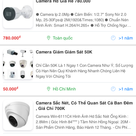
Camera Hd Giá Rẻ 780.000
● Camera Ip 2.0Mp ● Cảm Biến: 1/2.7" Sony Nir 2.0
Mp, 25-30Fps@ 2M(1920&Times;1080) ● Chuẩn Nén
Hình Ảnh: Smart H.264/H.265+ ● Hỗ Trợ Chống Ngược
Sáng Dwdr ● Ống Kính: 3.6Mm (Góc Nhìn 87&Deg;) ●
Tầm Xa Hồng Ngoại: 30M ● Chuẩn Chống Bụi Và Nước
₫
780.000
Toàn quốc
>1 năm
Ip67
Camera Giám Giám Sát 50K
Chỉ Cần 50K Là 1 Ngay 1 Con Camera Như Ý, Số Lượng
Có Hạn Nên Quý Khánh Hàng Nhanh Chóng Liên Hệ
Ngay Với Chúng Tôi
₫
50.000
Hồ Chí Minh
>1 năm
Camera Sắc Nét, Có Thể Quan Sát Cả Ban Đêm
, Giá Chỉ 700K
Camera Win-6111C4 Hình Ảnh Hd Sắc Nét Ống Kính :
2.8Mm ( Góc Hình 84'''''''' ) Tầm Nhìn Hồng Ngoại: 20M -
Sản Phẩm Chính Hãng, Bảo Hành 12 Tháng. - Chi Phí
Lắp Đặt Miễn Phí Cho 1 Hệ Thống 4 Camera. - Tặng