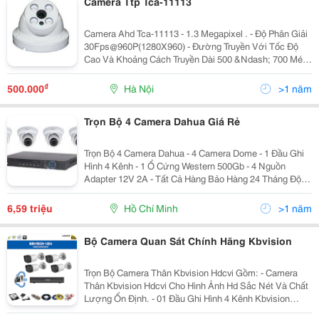
Camera Ttp Tca-11113
Camera Ahd Tca-11113 - 1.3 Megapixel . - Độ Phân Giải
30Fps@960P(1280X960) - Đường Truyền Với Tốc Độ
Cao Và Khoảng Cách Truyền Dài 500 &Ndash; 700 Mét
.Sử Dụng Dây Cáp Đồng Trục - Độ Phân Giải Hd Với Độ
Nét Cao . - Hỗ Trợ Chức Năng:day/Night(Icr),Awb
₫
500.000
Hà Nội
>1 năm
Trọn Bộ 4 Camera Dahua Giá Rẻ
Trọn Bộ 4 Camera Dahua - 4 Camera Dome - 1 Đầu Ghi
Hình 4 Kênh - 1 Ổ Cứng Western 500Gb - 4 Nguồn
Adapter 12V 2A - Tất Cả Hàng Bảo Hàng 24 Tháng Độ
Phân Giải 1 Megapixel Cmos 25Fps@720P, Cho Phân
Giải Hd Trên Tín Hiệu Đường Dây Analog, Độ Nhạy Sáng
6,59 triệu
Hồ Chí Minh
>1 năm
Bộ Camera Quan Sát Chính Hãng Kbvision
Trọn Bộ Camera Thân Kbvision Hdcvi Gồm: - Camera
Thân Kbvision Hdcvi Cho Hình Ảnh Hd Sắc Nét Và Chất
Lượng Ổn Định. - 01 Đầu Ghi Hình 4 Kênh Kbvision
Hdcvi Thế Hệ Mới Ghi Hình 24/24 Quan Sát Qua Mạng