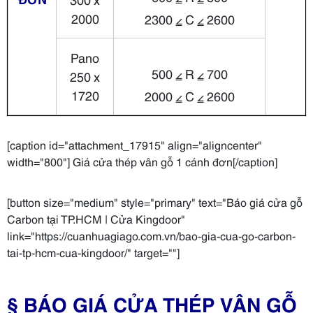
2000
2300 ⦤ C ⦤ 2600
Pano
500 ⦤ R ⦤ 700
250 x
1720
2000 ⦤ C ⦤ 2600
[caption id="attachment_17915" align="aligncenter"
width="800"] Giá cửa thép vân gỗ 1 cánh đơn[/caption]
[button size="medium" style="primary" text="Báo giá cửa gỗ
Carbon tại TP.HCM | Cửa Kingdoor"
link="https://cuanhuagiago.com.vn/bao-gia-cua-go-carbon-
tai-tp-hcm-cua-kingdoor/" target=""]
§ BÁO GIÁ CỬA THÉP VÂN GỖ