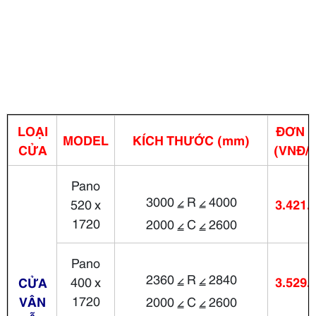
LOẠI
ĐƠN G
MODEL
KÍCH THƯỚC
(mm)
CỬA
(VNĐ/
Pano
3000 ⦤ R ⦤ 4000
520 x
3.421.
1720
2000 ⦤ C ⦤ 2600
Pano
2360 ⦤ R ⦤ 2840
400 x
3.529.
CỬA
1720
VÂN
2000 ⦤ C ⦤ 2600