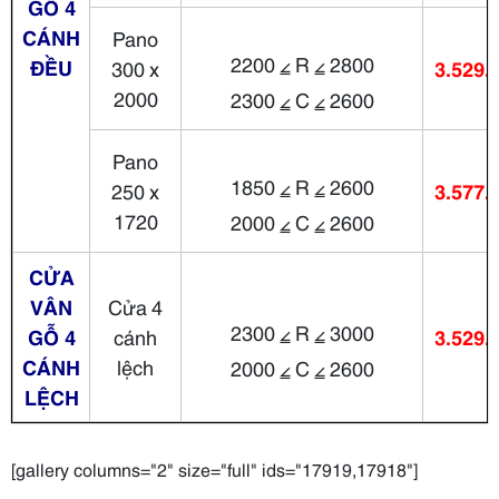
GỖ 4
CÁNH
Pano
2200 ⦤ R ⦤ 2800
ĐỀU
300 x
3.529.
2000
2300 ⦤ C ⦤ 2600
Pano
1850 ⦤ R ⦤ 2600
250 x
3.577.
1720
2000 ⦤ C ⦤ 2600
CỬA
VÂN
Cửa 4
2300 ⦤ R ⦤ 3000
GỖ 4
cánh
3.529.
CÁNH
lệch
2000 ⦤ C ⦤ 2600
LỆCH
[gallery columns="2" size="full" ids="17919,17918"]