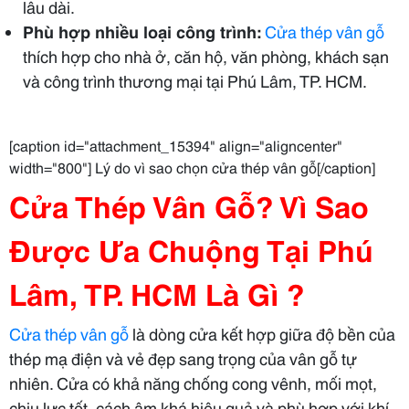
lâu dài.
Phù hợp nhiều loại công trình:
Cửa thép vân gỗ
thích hợp cho nhà ở, căn hộ, văn phòng, khách sạn
và công trình thương mại tại Phú Lâm, TP. HCM.
[caption id="attachment_15394" align="aligncenter"
width="800"] Lý do vì sao chọn cửa thép vân gỗ[/caption]
Cửa Thép Vân Gỗ? Vì Sao
Được Ưa Chuộng
Tại Phú
Lâm, TP. HCM Là Gì
?
Cửa thép vân gỗ
là dòng cửa kết hợp giữa độ bền của
thép mạ điện và vẻ đẹp sang trọng của vân gỗ tự
nhiên. Cửa có khả năng chống cong vênh, mối mọt,
chịu lực tốt, cách âm khá hiệu quả và phù hợp với khí