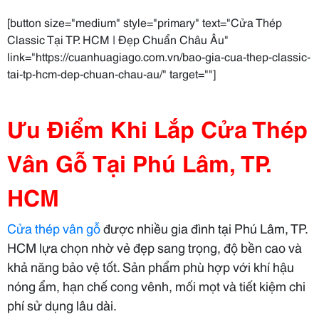
[button size="medium" style="primary" text="Cửa Thép
Classic Tại TP. HCM | Đẹp Chuẩn Châu Âu"
link="https://cuanhuagiago.com.vn/bao-gia-cua-thep-classic-
tai-tp-hcm-dep-chuan-chau-au/" target=""]
Ưu Điểm Khi Lắp Cửa Thép
Vân Gỗ Tại Phú Lâm, TP.
HCM
Cửa thép vân gỗ
được nhiều gia đình tại Phú Lâm, TP.
HCM lựa chọn nhờ vẻ đẹp sang trọng, độ bền cao và
khả năng bảo vệ tốt. Sản phẩm phù hợp với khí hậu
nóng ẩm, hạn chế cong vênh, mối mọt và tiết kiệm chi
phí sử dụng lâu dài.