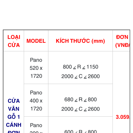
LOẠI
ĐƠN G
MODEL
KÍCH THƯỚC
(mm)
CỬA
(VNĐ/
Pano
800 ⦤ R ⦤ 1150
520 x
1720
2000 ⦤ C ⦤ 2600
Pano
680 ⦤ R ⦤ 800
400 x
CỬA
1720
VÂN
2000 ⦤ C ⦤ 2600
GỖ 1
3.059.
CÁNH
Pano
600 ⦤ R ⦤ 800
ĐƠN
300 x