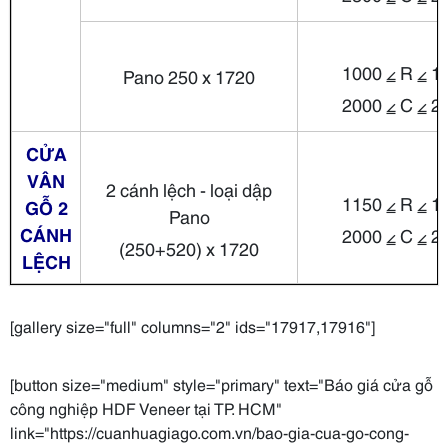
1000 ⦤ R ⦤ 1
Pano 250 x 1720
2000 ⦤ C ⦤ 2
CỬA
VÂN
2 cánh lệch - loại dập
1150 ⦤ R ⦤ 1
GỖ 2
Pano
CÁNH
2000 ⦤ C ⦤ 2
(250+520) x 1720
LỆCH
[gallery size="full" columns="2" ids="17917,17916"]
[button size="medium" style="primary" text="Báo giá cửa gỗ
công nghiệp HDF Veneer tại TP. HCM"
link="https://cuanhuagiago.com.vn/bao-gia-cua-go-cong-