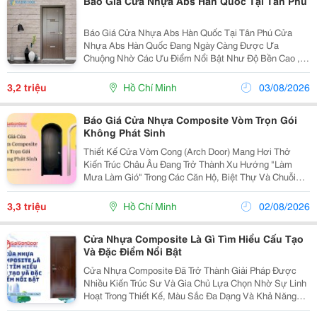
Báo Giá Cửa Nhựa Abs Hàn Quốc Tại Tân Phú
Báo Giá Cửa Nhựa Abs Hàn Quốc Tại Tân Phú Cửa
Nhựa Abs Hàn Quốc Đang Ngày Càng Được Ưa
Chuộng Nhờ Các Ưu Điểm Nổi Bật Như Độ Bền Cao ,
Khả Năng Cách Âm &Ndash; Cách Nhiệt Hiệu Quả
Cùng Thiết Kế Hiện Đại, Phù Hợp Với Nhiều Không Gian
3,2 triệu
Hồ Chí Minh
03/08/2026
Từ Nhà Ở Đến...
Báo Giá Cửa Nhựa Composite Vòm Trọn Gói
Không Phát Sinh
Thiết Kế Cửa Vòm Cong (Arch Door) Mang Hơi Thở
Kiến Trúc Châu Âu Đang Trở Thành Xu Hướng "Làm
Mưa Làm Gió" Trong Các Căn Hộ, Biệt Thự Và Chuỗi
Studio/Coffee Hiện Đại. Tuy Nhiên, Rào Cản Lớn Nhất
Của Các Gia Chủ Khi Chọn Dòng Cửa Này Là Tình Trạng
3,3 triệu
Hồ Chí Minh
02/08/2026
Báo...
Cửa Nhựa Composite Là Gì Tìm Hiểu Cấu Tạo
Và Đặc Điểm Nổi Bật
Cửa Nhựa Composite Đã Trở Thành Giải Pháp Được
Nhiều Kiến Trúc Sư Và Gia Chủ Lựa Chọn Nhờ Sự Linh
Hoạt Trong Thiết Kế, Màu Sắc Đa Dạng Và Khả Năng
Bền Bỉ Trước Tác Động Môi Trường. Không Chỉ Là Cánh