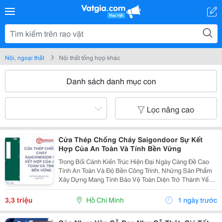
Nội, ngoại thất
Nội thất tổng hợp khác
Danh sách danh mục con
Lọc nâng cao
Cửa Thép Chống Cháy Saigondoor Sự Kết
Hợp Của An Toàn Và Tính Bền Vững
Trong Bối Cảnh Kiến Trúc Hiện Đại Ngày Càng Đề Cao
Tính An Toàn Và Độ Bền Công Trình, Những Sản Phẩm
Xây Dựng Mang Tính Bảo Vệ Toàn Diện Trở Thành Yếu
Tố Trọng Tâm Trong Nhiều Dự Án. Đặc Biệt, Khi Những
Nguy Cơ Cháy Nổ Trong Các Tòa Nhà Cao Tầng, Nhà...
3,3 triệu
Hồ Chí Minh
1 ngày trước