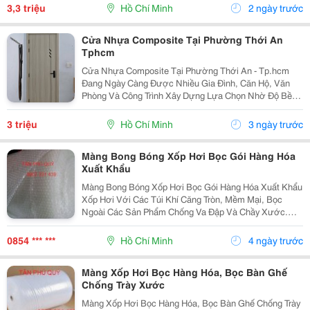
Loan Rất Rẻ Để Thu Hút Khách Hàng, Nhưng Khi Quyết
3,3 triệu
Hồ Chí Minh
2 ngày trước
Toán...
Cửa Nhựa Composite Tại Phường Thới An
Tphcm
Cửa Nhựa Composite Tại Phường Thới An - Tp.hcm
Đang Ngày Càng Được Nhiều Gia Đình, Căn Hộ, Văn
Phòng Và Công Trình Xây Dựng Lựa Chọn Nhờ Độ Bền
Cao, Khả Năng Chống Nước Tuyệt Đối Và Mẫu Mã Hiện
Đại. Với Thiết Kế Đa Dạng, Màu Sắc Vân Gỗ Sang
3 triệu
Hồ Chí Minh
3 ngày trước
Trọng...
Màng Bong Bóng Xốp Hơi Bọc Gói Hàng Hóa
Xuất Khẩu
Màng Bong Bóng Xốp Hơi Bọc Gói Hàng Hóa Xuất Khẩu
Xốp Hơi Với Các Túi Khí Căng Tròn, Mềm Mại, Bọc
Ngoài Các Sản Phẩm Chống Va Đập Và Chầy Xước.
Sản Phẩm Được Ứng Dụng Trong Công Nghiệp Sản
Xuất Linh Kiện, Phụ Tùng Và Xuất Nhập Khẩu Thủ Công
0854 *** ***
Hồ Chí Minh
4 ngày trước
Màng Xốp Hơi Bọc Hàng Hóa, Bọc Bàn Ghế
Chống Trày Xước
Màng Xốp Hơi Bọc Hàng Hóa, Bọc Bàn Ghế Chống Trày