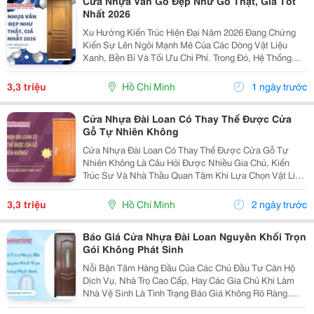
Cửa Nhựa Vân Gỗ Đẹp Như Gỗ Thật, Giá Tốt
Nhất 2026
Xu Hướng Kiến Trúc Hiện Đại Năm 2026 Đang Chứng
Kiến Sự Lên Ngôi Mạnh Mẽ Của Các Dòng Vật Liệu
Xanh, Bền Bỉ Và Tối Ưu Chi Phí. Trong Đó, Hệ Thống
Cửa Nhựa Vân Gỗ Chính Là Sự Lựa Chọn Hàng Đầu Để
Thay Thế Cửa Gỗ Tự Nhiên Truyền Thống. Với Công
3,3 triệu
Hồ Chí Minh
1 ngày trước
Nghệ...
Cửa Nhựa Đài Loan Có Thay Thế Được Cửa
Gỗ Tự Nhiên Không
Cửa Nhựa Đài Loan Có Thay Thế Được Cửa Gỗ Tự
Nhiên Không Là Câu Hỏi Được Nhiều Gia Chủ, Kiến
Trúc Sư Và Nhà Thầu Quan Tâm Khi Lựa Chọn Vật Liệu
Cửa Cho Các Công Trình Hiện Đại. Trong Bối Cảnh Giá
Gỗ Tự Nhiên Ngày Càng Cao, Khai Thác Gỗ Gây Áp
3,3 triệu
Hồ Chí Minh
2 ngày trước
Lực Lên...
Báo Giá Cửa Nhựa Đài Loan Nguyên Khối Trọn
Gói Không Phát Sinh
Nỗi Bận Tâm Hàng Đầu Của Các Chủ Đầu Tư Căn Hộ
Dịch Vụ, Nhà Trọ Cao Cấp, Hay Các Gia Chủ Khi Làm
Nhà Vệ Sinh Là Tình Trạng Báo Giá Không Rõ Ràng.
Nhiều Đơn Vị Ban Đầu Báo Giá Cánh Cửa Nhựa Đài