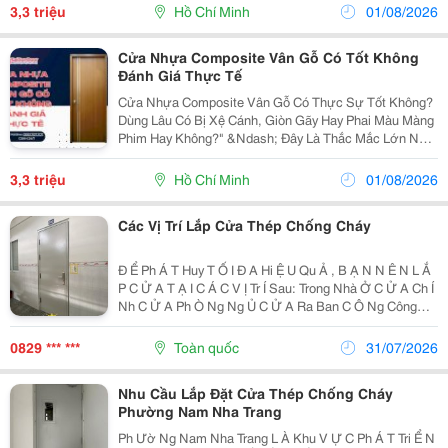
Cửa, Composite Còn Là Một Yếu Tố Quan Trọng Định...
3,3 triệu
Hồ Chí Minh
01/08/2026
Cửa Nhựa Composite Vân Gỗ Có Tốt Không
Đánh Giá Thực Tế
Cửa Nhựa Composite Vân Gỗ Có Thực Sự Tốt Không?
Dùng Lâu Có Bị Xệ Cánh, Giòn Gãy Hay Phai Màu Màng
Phim Hay Không?" &Ndash; Đây Là Thắc Mắc Lớn Nhất
Của Hàng Ngàn Gia Chủ Khi Đứng Trước Quyết Định
Chọn Mua Cửa Thông Phòng Cho Công Trình Của Mình.
3,3 triệu
Hồ Chí Minh
01/08/2026
Dù...
Các Vị Trí Lắp Cửa Thép Chống Cháy
Đ Ể Ph Á T Huy T Ố I Đ A Hi Ệ U Qu Ả , B Ạ N N Ê N L Ắ
P C Ử A T Ạ I C Á C V Ị Tr Í Sau: Trong Nhà Ở C Ử A Ch Í
Nh C Ử A Ph Ò Ng Ng Ủ C Ử A Ra Ban C Ô Ng Công
Trình Kinh Doanh L Ố I Tho Á T Hi Ể M Hành Lang C Ầ U
Thang B Ộ ...
0829 *** ***
Toàn quốc
31/07/2026
Nhu Cầu Lắp Đặt Cửa Thép Chống Cháy
Phường Nam Nha Trang
Ph Ườ Ng Nam Nha Trang L À Khu V Ự C Ph Á T Tri Ể N