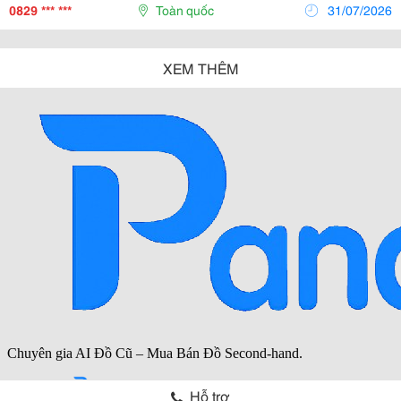
Ử A Nh Ự A Composite Ph Ủ Da (Ph Ủ...
0829 *** ***
Toàn quốc
31/07/2026
XEM THÊM
Hỗ trợ