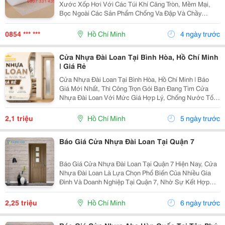
Xước Xốp Hơi Với Các Túi Khí Căng Tròn, Mềm Mại,
Bọc Ngoài Các Sản Phẩm Chống Va Đập Và Chầy
Xước. Sản Phẩm Được Ứng Dụng Trong Công Nghiệp
Sản Xuất Linh Kiện, Phụ Tùng Và Xuất Nhập Khẩu Thủ
0854 *** ***
Hồ Chí Minh
4 ngày trước
Cửa Nhựa Đài Loan Tại Bình Hòa, Hồ Chí Minh
| Giá Rẻ
Cửa Nhựa Đài Loan Tại Bình Hòa, Hồ Chí Minh | Báo
Giá Mới Nhất, Thi Công Trọn Gói Bạn Đang Tìm Cửa
Nhựa Đài Loan Với Mức Giá Hợp Lý, Chống Nước Tốt
Và Bền Đẹp Theo Thời Gian Tại Bình Hòa, Hồ Chí Minh?
Đây Là Dòng Cửa Được Nhiều Gia Đình, Chủ Đầu Tư...
2,1 triệu
Hồ Chí Minh
5 ngày trước
Báo Giá Cửa Nhựa Đài Loan Tại Quận 7
Báo Giá Cửa Nhựa Đài Loan Tại Quận 7 Hiện Nay, Cửa
Nhựa Đài Loan Là Lựa Chọn Phổ Biến Của Nhiều Gia
Đình Và Doanh Nghiệp Tại Quận 7, Nhờ Sự Kết Hợp
Hoàn Hảo Giữa Thiết Kế Hiện Đại, Độ Bền Cao Và Giá
Cả Phải Chăng. Với Mẫu Mã Đa Dạng, Màu Sắc
2,25 triệu
Hồ Chí Minh
6 ngày trước
Phong...