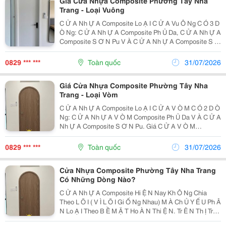
Giá Cửa Nhựa Composite Phường Tây Nha
Trang - Loại Vuông
C Ử A Nh Ự A Composite Lo Ạ I C Ử A Vu Ô Ng C Ó 3 D
Ò Ng: C Ử A Nh Ự A Composite Ph Ủ Da, C Ử A Nh Ự A
Composite S Ơ N Pu V À C Ử A Nh Ự A Composite S Ơ
N V Â N G Ỗ . Giá C Ử A Composite Ph Ủ Da Bao G Ồ
M C Á Nh + Khung Bao : 3.600.000Đ/B Ộ Giá...
0829 *** ***
Toàn quốc
31/07/2026
Giá Cửa Nhựa Composite Phường Tây Nha
Trang - Loại Vòm
C Ử A Nh Ự A Composite Lo Ạ I C Ử A V Ò M C Ó 2 D Ò
Ng: C Ử A Nh Ự A V Ò M Composite Ph Ủ Da V À C Ử A
Nh Ự A Composite S Ơ N Pu. Giá C Ử A V Ò M
Composite Ph Ủ Da Bao G Ồ M C Á Nh + Khung Bao :
4.700.000Đ/B Ộ Giá C Ử A V Ò M Composite S Ơ N
0829 *** ***
Toàn quốc
31/07/2026
Pu...
Cửa Nhựa Composite Phường Tây Nha Trang
Có Những Dòng Nào?
C Ử A Nh Ự A Composite Hi Ệ N Nay Kh Ô Ng Chia
Theo L Õ I ( V Ì L Õ I Gi Ố Ng Nhau) M À Ch Ủ Y Ế U Ph Â
N Lo Ạ I Theo B Ề M Ặ T Ho À N Thi Ệ N. Tr Ê N Th Ị Tr
Ườ Ng Ph Ổ Bi Ế N Nh Ấ T C Ó 3 Dòng Chính Sau: 1. C